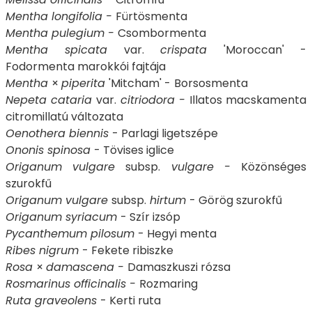
Mentha longifolia -
Fürtösmenta
Mentha pulegium -
Csombormenta
Mentha spicata
var.
crispata
'Moroccan' -
Fodormenta marokkói fajtája
Mentha
×
piperita
'Mitcham' -
Borsosmenta
Nepeta cataria
var.
citriodora -
Illatos macskamenta
citromillatú változata
Oenothera biennis
- Parlagi ligetszépe
Ononis spinosa
- Tövises iglice
Origanum vulgare
subsp.
vulgare -
Közönséges
szurokfű
Origanum vulgare
subsp.
hirtum
- Görög szurokfű
Origanum syriacum
- Szír izsóp
Pycanthemum pilosum
- Hegyi menta
Ribes nigrum
- Fekete ribiszke
Rosa
×
damascena -
Damaszkuszi rózsa
Rosmarinus officinalis -
Rozmaring
Ruta graveolens
- Kerti ruta