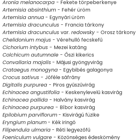
Aronia melanocarpa
- Fekete törpeberkenye
Artemisia absinthium
- Fehér üröm
Artemisia annua
- Egynyári üröm
Artemisia dracunculus -
Francia tárkony
Artemisia dracunculus
var.
redowsky -
Orosz tárkony
Chelidonium majus
- Vérehulló fecskefű
Cichorium intybus -
Mezei katáng
Colchicum autumnale -
Őszi kikerics
Convallaria majalis
- Májusi gyöngyvirág
Crataegus monogyna
- Egybibés galagonya
Crocus sativus -
Jóféle sáfrány
Digitalis purpurea
- Piros gyűszűvirág
Echinacea angustifolia
- Keskenylevelű kasvirág
Echinacea pallida
- Halvány kasvirág
Echinacea purpurea -
Bíbor kasvirág
Epilobium parviflorum
- Kisvirágú füzike
Eryngium planum
- Kék iringó
Filipendula ulmaria
- Réti legyezőfű
Foeniculum vulgare
- Közönséges édeskömény