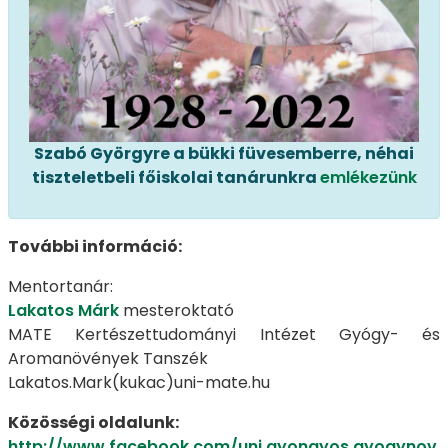
Szabó Györgyre a bükki füvesemberre, néhai
tiszteletbeli főiskolai tanárunkra
emlékezünk
További információ:
Mentortanár:
Lakatos Márk
mesteroktató
MATE Kertészettudományi Intézet Gyógy- és
Aromanövények Tanszék
Lakatos.Mark(kukac)uni-mate.hu
Közösségi oldalunk:
http://www.facebook.com/uni.gyongyos.gyogynov