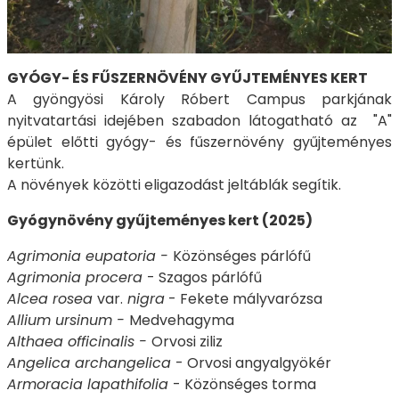
GYÓGY- ÉS FŰSZERNÖVÉNY GYŰJTEMÉNYES KERT
A gyöngyösi Károly Róbert Campus parkjának
nyitvatartási idejében szabadon látogatható az "A"
épület előtti gyógy- és fűszernövény gyűjteményes
kertünk.
A növények közötti eligazodást jeltáblák segítik.
Gyógynövény gyűjteményes kert (2025)
Agrimonia eupatoria -
Közönséges párlófű
Agrimonia procera
- Szagos párlófű
Alcea rosea
var.
nigra
- Fekete mályvarózsa
Allium ursinum -
Medvehagyma
Althaea officinalis -
Orvosi ziliz
Angelica archangelica
- Orvosi angyalgyökér
Armoracia lapathifolia
- Közönséges torma