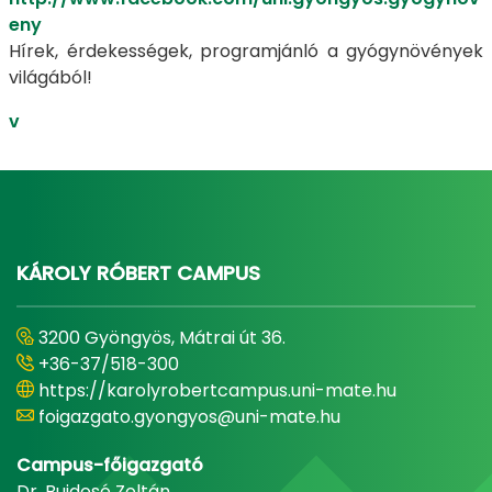
eny
Hírek, érdekességek, programjánló a gyógynövények
világából!
v
KÁROLY RÓBERT CAMPUS
3200 Gyöngyös, Mátrai út 36.
+36-37/518-300
https://karolyrobertcampus.uni-mate.hu
foigazgato.gyongyos@uni-mate.hu
Campus-főigazgató
Dr. Bujdosó Zoltán