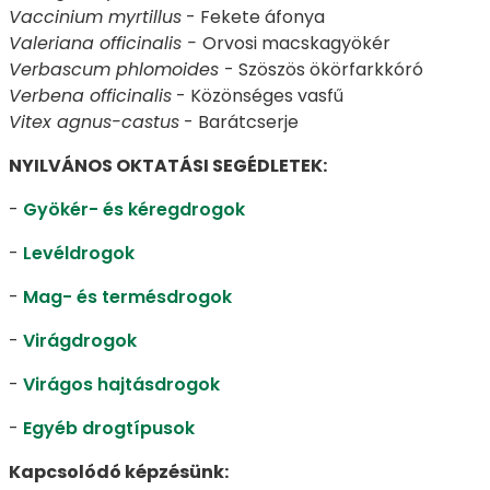
Vaccinium myrtillus
- Fekete áfonya
Valeriana officinalis -
Orvosi macskagyökér
Verbascum phlomoides
- Szöszös ökörfarkkóró
Verbena officinalis
- Közönséges vasfű
Vitex agnus-castus
- Barátcserje
NYILVÁNOS OKTATÁSI SEGÉDLETEK:
-
Gyökér- és kéregdrogok
-
Levéldrogok
-
Mag- és termésdrogok
-
Virágdrogok
-
Virágos hajtásdrogok
-
Egyéb drogtípusok
Kapcsolódó képzésünk: