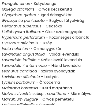
Frangula alnus
- Kutyabenge
Galega officinalis
- Orvosi kecskeruta
Glycyrrhiza glabra -
Igazi édesgyökér
Gypsophila paniculata -
Buglyos fátyolvirág
Helianthus tuberosus -
Csicsóka
Helichrysum italicum
- Olasz szalmagyopár
Hypericum perforatum -
Közönséges orbáncfű
Hyssopus officinalis -
Izsóp
Inula helenium
- Örménygyökér
Lavandula angustifolia -
Valódi levendula
Lavandula latifolia
-
Széleslevelű levendula
Lavandula
×
intermedia -
Hibrid levendula
Leonurus cardiaca
- Szúrós gyöngyajak
Levisticum officinale -
Lestyán
Lycium barbarum
- Ördöcérna
Majorana hortensis
- Kerti majoránna
Malva sylvestris
subsp.
mauritiana
- Mórmályva
Marrubium vulgare -
Orvosi pemetefű
Melissa officinalis -
Citromfű