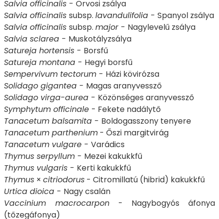
Salvia officinalis -
Orvosi zsálya
Salvia officinalis
subsp.
lavandulifolia -
Spanyol zsálya
Salvia officinalis
subsp.
major -
Nagylevelű zsálya
Salvia sclarea -
Muskotályzsálya
Satureja hortensis -
Borsfű
Satureja montana -
Hegyi borsfű
Sempervivum tectorum -
Házi kövirózsa
Solidago gigantea -
Magas aranyvessző
Solidago virga-aurea -
Közönséges aranyvessző
Symphytum officinale
- Fekete nadálytő
Tanacetum balsamita -
Boldogasszony tenyere
Tanacetum parthenium
- Őszi margitvirág
Tanacetum vulgare -
Varádics
Thymus serpyllum -
Mezei kakukkfű
Thymus vulgaris -
Kerti kakukkfű
Thymus
×
citriodorus
- Citromillatú (hibrid) kakukkfű
Urtica dioica -
Nagy csalán
Vaccinium macrocarpon
- Nagybogyós áfonya
(tőzegáfonya)