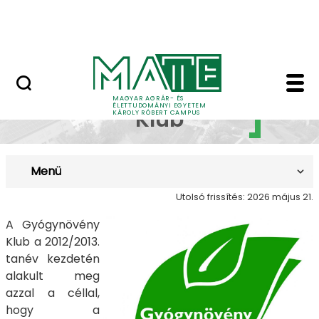
Erdőtelki Arborétum
Ugrás a fő tartalomhoz
MATE Shop
Gyógynövény Klub - 
Gyógynövény
MAGYAR AGRÁR- ÉS
ÉLETTUDOMÁNYI EGYETEM
Klub
KÁROLY RÓBERT CAMPUS
Menü
Utolsó frissítés: 2026 május 21.
A Gyógynövény
Klub a 2012/2013.
tanév kezdetén
alakult meg
azzal a céllal,
hogy a