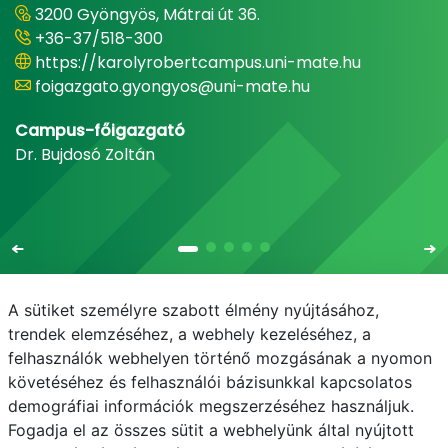
3200 Gyöngyös, Mátrai út 36.
+36-37/518-300
https://karolyrobertcampus.uni-mate.hu
foigazgato.gyongyos@uni-mate.hu
Campus-főigazgató
Dr. Bujdosó Zoltán
A sütiket személyre szabott élmény nyújtásához,
trendek elemzéséhez, a webhely kezeléséhez, a
felhasználók webhelyen történő mozgásának a nyomon
E-mail
Telefonkönyv
NEPTUN
E-learning
követéséhez és felhasználói bázisunkkal kapcsolatos
demográfiai információk megszerzéséhez használjuk.
Adatvédelem
Fogadja el az összes sütit a webhelyünk által nyújtott