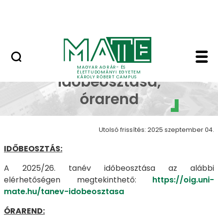
Erdőtelki Arborétum
Ugrás a fő tartalomhoz
MATE Shop
Tanév időbeosztása, 
Tanév
MAGYAR AGRÁR- ÉS
ÉLETTUDOMÁNYI EGYETEM
időbeosztása,
KÁROLY RÓBERT CAMPUS
órarend
Utolsó frissítés: 2025 szeptember 04.
IDŐBEOSZTÁS:
A 2025/26. tanév időbeosztása az alábbi
elérhetőségen megtekinthető:
https://oig.uni-
mate.hu/tanev-idobeosztasa
ÓRAREND: