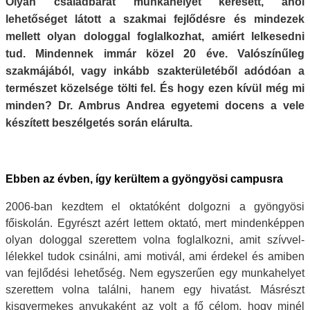
Olyan családbarát munkahelyet keresett, ahol
lehetőséget látott a szakmai fejlődésre és mindezek
mellett olyan dologgal foglalkozhat, amiért lelkesedni
tud. Mindennek immár közel 20 éve. Valószínűleg
szakmájából, vagy inkább szakterületéből adódóan a
természet közelsége tölti fel. És hogy ezen kívül még mi
minden? Dr. Ambrus Andrea egyetemi docens a vele
készített beszélgetés során elárulta.
Ebben az évben, így kerültem a gyöngyösi campusra
2006-ban kezdtem el oktatóként dolgozni a gyöngyösi
főiskolán. Egyrészt azért lettem oktató, mert mindenképpen
olyan dologgal szerettem volna foglalkozni, amit szívvel-
lélekkel tudok csinálni, ami motivál, ami érdekel és amiben
van fejlődési lehetőség. Nem egyszerűen egy munkahelyet
szerettem volna találni, hanem egy hivatást. Másrészt
kisgyermekes anyukaként az volt a fő célom, hogy minél