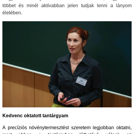
többet és minél aktívabban jelen tudjak lenni a lányom
életében.
Kedvenc oktatott tantárgyam
A precíziós növénytermesztést szeretem legjobban oktatni,