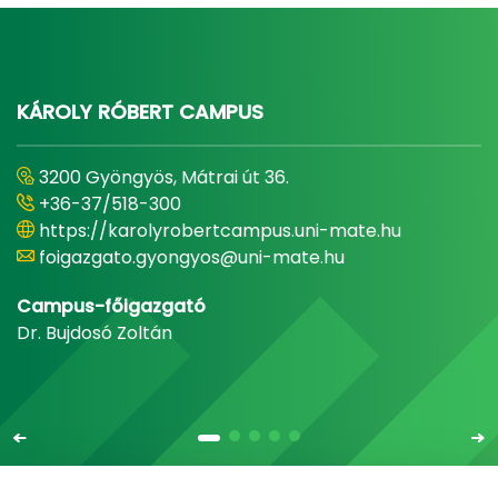
KÁROLY RÓBERT CAMPUS
3200 Gyöngyös, Mátrai út 36.
+36-37/518-300
https://karolyrobertcampus.uni-mate.hu
foigazgato.gyongyos@uni-mate.hu
Campus-főigazgató
Dr. Bujdosó Zoltán