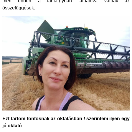
mert ebben a tantárgyban láthatóvá válnak az
összefüggések.
Ezt tartom fontosnak az oktatásban / szerintem ilyen egy
jó oktató