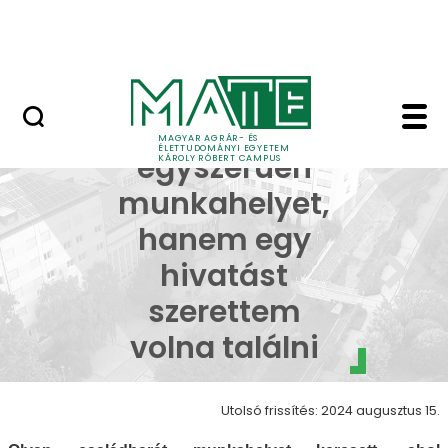
Erdőtelki Arborétum
Ugrás a fő tartalomhoz
MATE Shop
Ambrus Andrea - Kár
Nem
MAGYAR AGRÁR- ÉS
ÉLETTUDOMÁNYI EGYETEM
egyszerűen
KÁROLY RÓBERT CAMPUS
munkahelyet,
hanem egy
hivatást
szerettem
volna találni
Utolsó frissítés: 2024 augusztus 15.