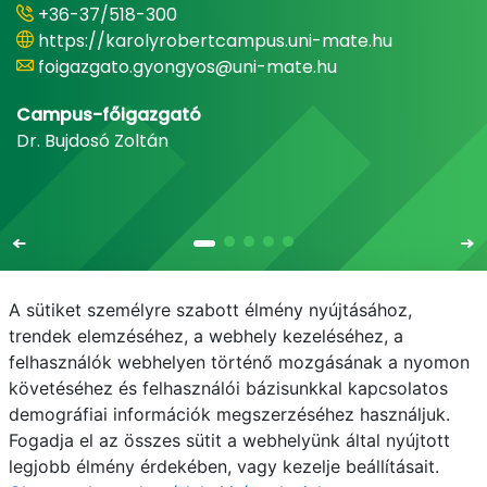
+36-37/518-300
https://karolyrobertcampus.uni-mate.hu
foigazgato.gyongyos@uni-mate.hu
Campus-főigazgató
Dr. Bujdosó Zoltán
A sütiket személyre szabott élmény nyújtásához,
trendek elemzéséhez, a webhely kezeléséhez, a
felhasználók webhelyen történő mozgásának a nyomon
E-mail
Telefonkönyv
NEPTUN
E-learning
követéséhez és felhasználói bázisunkkal kapcsolatos
demográfiai információk megszerzéséhez használjuk.
Adatvédelem
Fogadja el az összes sütit a webhelyünk által nyújtott
legjobb élmény érdekében, vagy kezelje beállításait.