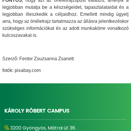
FONTOS
, hogy azt az önéletrajztípust válaszd, amelyik a
legjobban mutatja be a készségeidet, tapasztalataidat és a
legjobban illeszkedik a céljaidhoz. Emellett mindig ügyelj
arra, hogy az önéletrajz tartalmazza az állásra jelentkezéskor
szükséges információkat és az adott munkakörre vonatkozó
kulcsszavakat is.
Szerző: Fentor Zsuzsanna Zsanett
fotók: pixabay.com
KÁROLY RÓBERT CAMPUS
3200 Gyöngyös, Mátrai út 36.