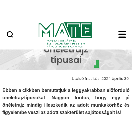
Erdőtelki Arborétum
Ugrás a fő tartalomhoz
MATE Shop
Az önéletrajz típusai
Az
MAGYAR AGRÁR- ÉS
ÉLETTUDOMÁNYI EGYETEM
önéletrajz
KÁROLY RÓBERT CAMPUS
típusai
Utolsó frissítés: 2024 április 30.
Ebben a cikkben bemutatjuk a leggyakrabban előforduló
önéletrajztípusokat. Nagyon fontos, hogy egy jó
önéletrajz mindig illeszkedik az adott munkakörhöz és
figyelembe veszi az adott szakterület sajátosságait is!