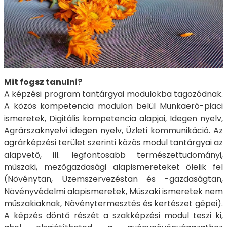
Mit fogsz tanulni?
A képzési program tantárgyai modulokba tagozódnak.
A közös kompetencia modulon belül Munkaerő-piaci
ismeretek, Digitális kompetencia alapjai, Idegen nyelv,
Agrárszaknyelvi idegen nyelv, Üzleti kommunikáció. Az
agrárképzési terület szerinti közös modul tantárgyai az
alapvető, ill. legfontosabb természettudományi,
műszaki, mezőgazdasági alapismereteket ölelik fel
(Növénytan, Üzemszervezéstan és -gazdaságtan,
Növényvédelmi alapismeretek, Műszaki ismeretek nem
műszakiaknak, Növénytermesztés és kertészet gépei).
A képzés döntő részét a szakképzési modul teszi ki,