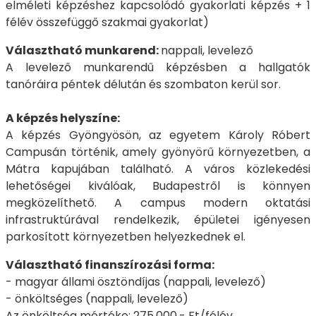
elméleti képzéshez kapcsolódó gyakorlati képzés + 1
félév összefüggő szakmai gyakorlat)
Választható munkarend:
nappali, levelező
A levelező munkarendű képzésben a hallgatók
tanóráira péntek délután és szombaton kerül sor.
A képzés helyszíne:
A képzés Gyöngyösön, az egyetem Károly Róbert
Campusán történik, amely gyönyörű környezetben, a
Mátra kapujában található. A város közlekedési
lehetőségei kiválóak, Budapestről is könnyen
megközelíthető. A campus modern oktatási
infrastruktúrával rendelkezik, épületei igényesen
parkosított környezetben helyezkednek el.
Választható finanszírozási forma:
- magyar állami ösztöndíjas (nappali, levelező)
- önköltséges (nappali, levelező)
Az önköltség mértéke: 275.000,- Ft/félév