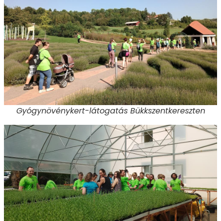
Gyógynövénykert-látogatás Bükkszentkereszten