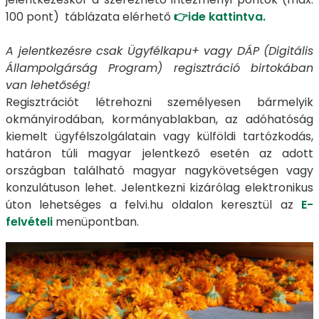
100 pont) táblázata elérhető
👉
ide kattintva.
A jelentkezésre csak Ügyfélkapu+ vagy DÁP (Digitális
Állampolgárság Program) regisztráció birtokában
van lehetőség!
Regisztrációt létrehozni személyesen bármelyik
okmányirodában, kormányablakban, az adóhatóság
kiemelt ügyfélszolgálatain vagy külföldi tartózkodás,
határon túli magyar jelentkező esetén az adott
országban található magyar nagykövetségen vagy
konzulátuson lehet. Jelentkezni kizárólag elektronikus
úton lehetséges a felvi.hu oldalon keresztül az
E-
felvételi
menüpontban.