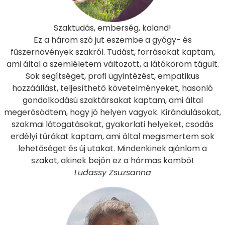
Szaktudás, emberség, kaland!
Ez a három szó jut eszembe a gyógy- és
fűszernövények szakról. Tudást, forrásokat kaptam,
ami által a szemléletem változott, a látóköröm tágult.
Sok segítséget, profi ügyintézést, empatikus
hozzáállást, teljesíthető követelményeket, hasonló
gondolkodású szaktársakat kaptam, ami által
megerősödtem, hogy jó helyen vagyok. Kirándulásokat,
szakmai látogatásokat, gyakorlati helyeket, csodás
erdélyi túrákat kaptam, ami által megismertem sok
lehetőséget és új utakat. Mindenkinek ajánlom a
szakot, akinek bejön ez a hármas kombó!
Ludassy Zsuzsanna