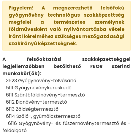
Figyelem! A megszerezhető felsőfokú
gyógynövény technológus szakképzettség
megfelel a természetes személynek
földművesként való nyilvántartásba vétele
iránti kérelméhez szükséges mezőgazdasági
szakirányú képzettségnek.
A felsőoktatási szakképzettséggel
legjellemzőbben betölthető FEOR szerinti
munkakör(ök):
3623 Gyógynövény-felvásárló
5111 Gyógynövénykereskedő
6111 Szántóföldinövény-termesztő
6112 Bionövény-termesztő
6113 Zöldségtermesztő
6114 Szőlő-, gyümölcstermesztő
6116 Gyógynövény- és fűszernövénytermesztő és -
feldolgozó