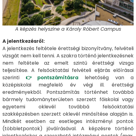
A képzés helyszíne a Károly Róbert Campus
A jelentkezésről:
A jelentkezés feltétele érettségi bizonyítvány, felvételi
vizsgát nem kell tenni. A szakra történő jelentkezésnek
nem feltétele az emelt szintű érettségi vizsga
teljesítése. A felsőoktatási felvételi eljárás előírásai
szerinti
👉
pontszámításra
lehetőség van a
középiskolai megfelelő év végi ill. érettségi
eredményekből. Pontszámítás történhet továbbá
bármely tudományterületen szerzett főiskolai vagy
egyetemi oklevél továbbá felsőoktatási
szakképzésben szerzett oklevél minősítése alapján is.
Mindkét esetben az esetleges intézményi pontok
(többletpontok) jóváírásával. A képzésre történő
jelentkezéskor a szerezhető intézményi pontok (max.