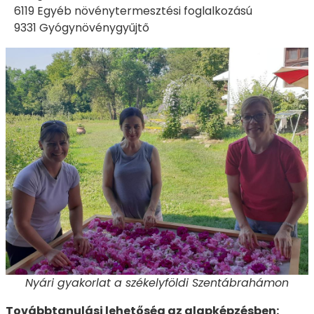
6119 Egyéb növénytermesztési foglalkozású
9331 Gyógynövénygyűjtő
Nyári gyakorlat a székelyföldi Szentábrahámon
Továbbtanulási lehetőség az alapképzésben: