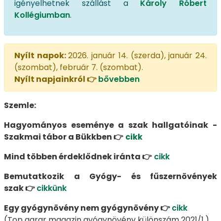
igényelhetnek szállást a
Károly Róbert
Kollégiumban
.
Nyílt napok:
2026. január 14. (szerda), január 24.
(szombat), február 7. (szombat).
Nyílt napjainkról 👉
bővebben
Szemle:
Hagyományos eseménye a szak hallgatóinak -
Szakmai tábor a Bükkben 👉
cikk
Mind többen érdeklődnek iránta 👉
cikk
Bemutatkozik a Gyógy- és fűszernövények
szak 👉
cikkünk
Egy gyógynövény nem gyógynövény 👉
cikk
(Top agrar magazin gyógynövény különszám 2021/1.)