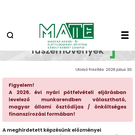
Erdőtelki Arborétum
Ugrás a fő tartalomhoz
MATE Shop
Gyógy- és fűszernövé
Gyógy- és
MAGYAR AGRÁR- ÉS
ÉLETTUDOMÁNYI EGYETEM
fűszernövények
KÁROLY RÓBERT CAMPUS
Utolsó frissítés: 2026 július 30.
Figyelem!
A 2026. évi nyári pótfelvételi eljárásban
levelező munkarendben választható,
magyar állami ösztödíjas / önköltséges
finanszírozási formában!
A meghirdetett képzésünk előzményei