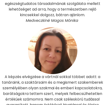
egészségtudatos társadalmának szolgálata mellett
lehetőséget ad arra, hogy a természetben rejlő
kincsekkel dolgozz, bátran ajánlom.
Medveczkiné Magos Mónika
A képzés elvégzése a vártnál sokkal többet adott: a
tanáraink, a szaktársaim és a megismert szakemberek
személyében olyan szakmai és emberi kapcsolatokra,
barátságokra tettem szert, melyek felbecsülhetetlen
értékűek számomra. Nem csak széleskörű tudással
gyarapított, hanem értékőrző hivatással és életre