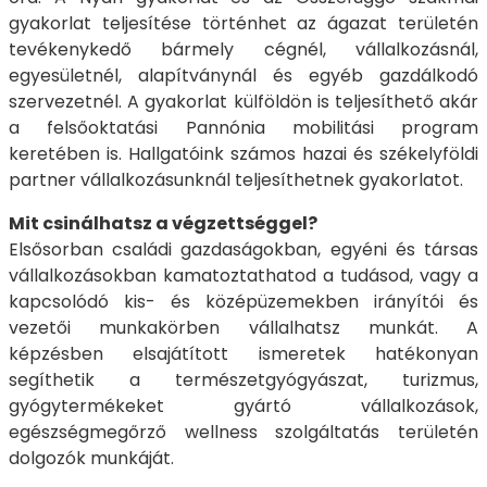
gyakorlat teljesítése történhet az ágazat területén
tevékenykedő bármely cégnél, vállalkozásnál,
egyesületnél, alapítványnál és egyéb gazdálkodó
szervezetnél. A gyakorlat külföldön is teljesíthető akár
a felsőoktatási Pannónia mobilitási program
keretében is. Hallgatóink számos hazai és székelyföldi
partner vállalkozásunknál teljesíthetnek gyakorlatot.
Mit csinálhatsz a végzettséggel?
Elsősorban családi gazdaságokban, egyéni és társas
vállalkozásokban kamatoztathatod a tudásod, vagy a
kapcsolódó kis- és középüzemekben irányítói és
vezetői munkakörben vállalhatsz munkát. A
képzésben elsajátított ismeretek hatékonyan
segíthetik a természetgyógyászat, turizmus,
gyógytermékeket gyártó vállalkozások,
egészségmegőrző wellness szolgáltatás területén
dolgozók munkáját.