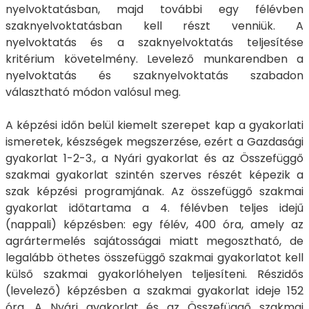
nyelvoktatásban, majd további egy félévben
szaknyelvoktatásban kell részt venniük. A
nyelvoktatás és a szaknyelvoktatás teljesítése
kritérium követelmény. Levelező munkarendben a
nyelvoktatás és szaknyelvoktatás szabadon
választható módon valósul meg.
A képzési időn belül kiemelt szerepet kap a gyakorlati
ismeretek, készségek megszerzése, ezért a Gazdasági
gyakorlat 1-2-3., a Nyári gyakorlat és az Összefüggő
szakmai gyakorlat szintén szerves részét képezik a
szak képzési programjának. Az összefüggő szakmai
gyakorlat időtartama a 4. félévben teljes idejű
(nappali) képzésben: egy félév, 400 óra, amely az
agrártermelés sajátosságai miatt megosztható, de
legalább öthetes összefüggő szakmai gyakorlatot kell
külső szakmai gyakorlóhelyen teljesíteni. Részidős
(levelező) képzésben a szakmai gyakorlat ideje 152
óra. A Nyári gyakorlat és az Összefüggő szakmai