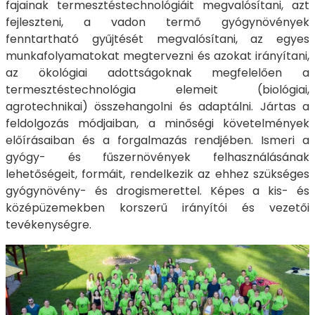
fajainak termesztéstechnológiáit megvalósítani, azt
fejleszteni, a vadon termő gyógynövények
fenntartható gyűjtését megvalósítani, az egyes
munkafolyamatokat megtervezni és azokat irányítani,
az ökológiai adottságoknak megfelelően a
termesztéstechnológia elemeit (biológiai,
agrotechnikai) összehangolni és adaptálni. Jártas a
feldolgozás módjaiban, a minőségi követelmények
előírásaiban és a forgalmazás rendjében. Ismeri a
gyógy- és fűszernövények felhasználásának
lehetőségeit, formáit, rendelkezik az ehhez szükséges
gyógynövény- és drogismerettel. Képes a kis- és
középüzemekben korszerű irányítói és vezetői
tevékenységre.