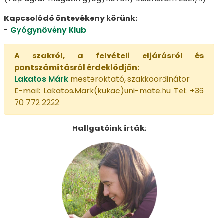
Kapcsolódó öntevékeny körünk:
-
Gyógynövény Klub
A szakról, a felvételi eljárásról és
pontszámításról érdeklődjön:
Lakatos Márk
mesteroktató, szakkoordinátor
E-mail: Lakatos.Mark(kukac)uni-mate.hu Tel: +36
70 772 2222
Hallgatóink írták: