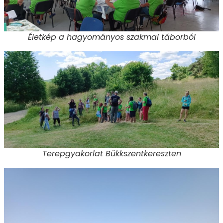
Életkép a hagyományos szakmai táborból
Terepgyakorlat Bükkszentkereszten