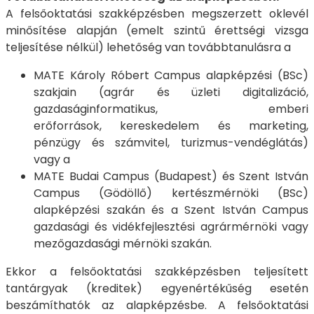
A felsőoktatási szakképzésben megszerzett oklevél
minősítése alapján (emelt szintű érettségi vizsga
teljesítése nélkül) lehetőség van továbbtanulásra a
MATE Károly Róbert Campus alapképzési (BSc)
szakjain (agrár és üzleti digitalizáció,
gazdaságinformatikus, emberi
erőforrások, kereskedelem és marketing,
pénzügy és számvitel, turizmus-vendéglátás)
vagy a
MATE Budai Campus (Budapest) és Szent István
Campus (Gödöllő) kertészmérnöki (BSc)
alapképzési szakán és a Szent István Campus
gazdasági és vidékfejlesztési agrármérnöki vagy
mezőgazdasági mérnöki szakán.
Ekkor a felsőoktatási szakképzésben teljesített
tantárgyak (kreditek) egyenértékűség esetén
beszámíthatók az alapképzésbe. A felsőoktatási