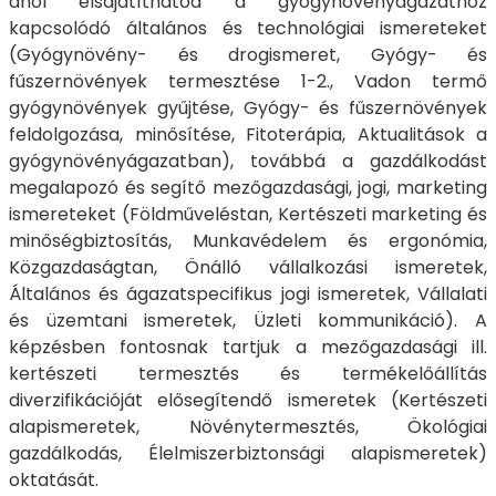
ahol elsajátíthatod a gyógynövényágazathoz
kapcsolódó általános és technológiai ismereteket
(Gyógynövény- és drogismeret, Gyógy- és
fűszernövények termesztése 1-2., Vadon termő
gyógynövények gyűjtése, Gyógy- és fűszernövények
feldolgozása, minősítése, Fitoterápia, Aktualitások a
gyógynövényágazatban), továbbá a gazdálkodást
megalapozó és segítő mezőgazdasági, jogi, marketing
ismereteket (Földműveléstan, Kertészeti marketing és
minőségbiztosítás, Munkavédelem és ergonómia,
Közgazdaságtan, Önálló vállalkozási ismeretek,
Általános és ágazatspecifikus jogi ismeretek, Vállalati
és üzemtani ismeretek, Üzleti kommunikáció). A
képzésben fontosnak tartjuk a mezőgazdasági ill.
kertészeti termesztés és termékelőállítás
diverzifikációját elősegítendő ismeretek (Kertészeti
alapismeretek, Növénytermesztés, Ökológiai
gazdálkodás, Élelmiszerbiztonsági alapismeretek)
oktatását.