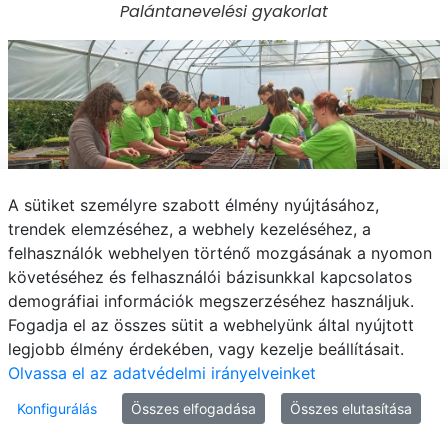
Palántanevelési gyakorlat
A sütiket személyre szabott élmény nyújtásához,
trendek elemzéséhez, a webhely kezeléséhez, a
Palántanevelési gyakorlat
felhasználók webhelyen történő mozgásának a nyomon
követéséhez és felhasználói bázisunkkal kapcsolatos
demográfiai információk megszerzéséhez használjuk.
Fogadja el az összes sütit a webhelyünk által nyújtott
legjobb élmény érdekében, vagy kezelje beállításait.
Olvassa el az adatvédelmi irányelveinket
Konfigurálás
Összes elfogadása
Összes elutasítása