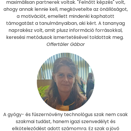
maximálisan partnerek voltak. "Felnőtt képzés" volt,
ahogy annak lennie kell, megkövetelte az önállóságot,
a motivációt, emellett mindenki kaphatott
támogatást a tanulmányaiban, aki kért. A tananyag
naprakész volt, amit plusz információ forrásokkal,
keresési metódusok ismertetésével toldottak meg.
Offertáler Gábor
A gyógy- és fűszernövény technológus szak nem csak
szakmai tudást, hanem igazi szenvedélyt és
elköteleződést adott számomra. Ez szak a jövő