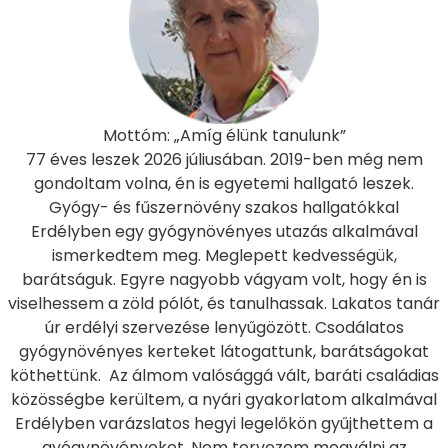
Mottóm: „Amíg élünk tanulunk”
77 éves leszek 2026 júliusában. 2019-ben még nem
gondoltam volna, én is egyetemi hallgató leszek.
Gyógy- és fűszernövény szakos hallgatókkal
Erdélyben egy gyógynövényes utazás alkalmával
ismerkedtem meg. Meglepett kedvességük,
barátságuk. Egyre nagyobb vágyam volt, hogy én is
viselhessem a zöld pólót, és tanulhassak. Lakatos tanár
úr erdélyi szervezése lenyűgözött. Csodálatos
gyógynövényes kerteket látogattunk, barátságokat
köthettünk. Az álmom valósággá vált, baráti családias
közösségbe kerültem, a nyári gyakorlatom alkalmával
Erdélyben varázslatos hegyi legelőkön gyűjthettem a
gyógynövényeket. Nem tervezem megválni az