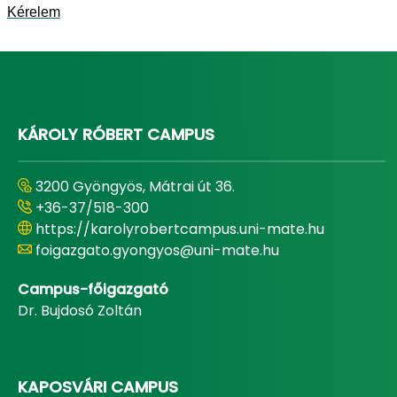
Kérelem
KÁROLY RÓBERT CAMPUS
3200 Gyöngyös, Mátrai út 36.
+36-37/518-300
https://karolyrobertcampus.uni-mate.hu
foigazgato.gyongyos@uni-mate.hu
Campus-főigazgató
Dr. Bujdosó Zoltán
KAPOSVÁRI CAMPUS