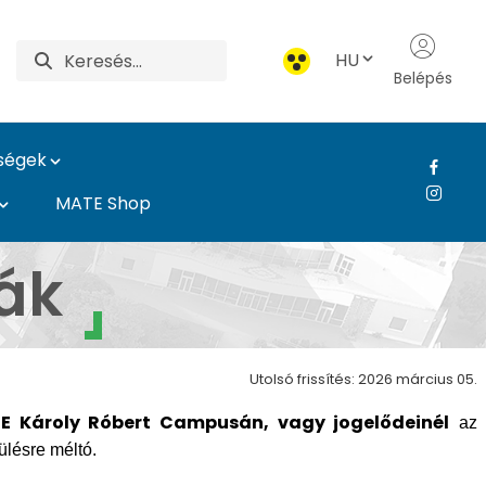
HU
Belépés
ységek
MATE Shop
s
ák
Utolsó frissítés: 2026 március 05.
E Károly Róbert Campusán, vagy jogelődeinél
az
ülésre méltó.