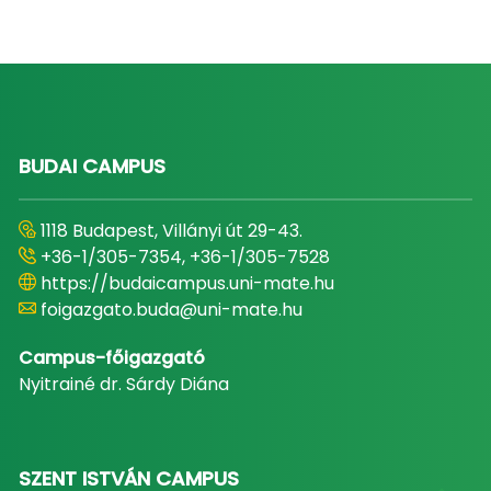
BUDAI CAMPUS
1118 Budapest, Villányi út 29-43.
+36-1/305-7354, +36-1/305-7528
https://budaicampus.uni-mate.hu
foigazgato.buda@uni-mate.hu
Campus-főigazgató
Nyitrainé dr. Sárdy Diána
SZENT ISTVÁN CAMPUS