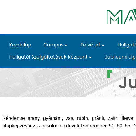
Ugrás a fő tartalomhoz
Kezdőlap
Campus
Felvételi
Hallgat
Hallgatói Szolgáltatások Központ
Jubileumi di
Jubileumi diplomák -
J
Kérelemre arany, gyémánt, vas, rubin, gránit, zafír, ille
alapképzéshez kapcsolódó oklevelét sorrendben 50, 60, 65, 7