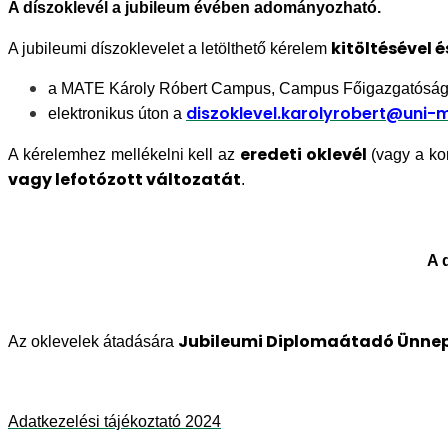
A díszoklevél a jubileum évében adományozható.
kitöltésével 
A jubileumi díszoklevelet a letölthető kérelem
a MATE Károly Róbert Campus, Campus Főigazgatóság ré
diszoklevel.karolyrobert@uni-
elektronikus úton a
eredeti oklevél
A kérelemhez mellékelni kell az
(vagy a ko
vagy lefotózott változatát
.
A 
Jubileumi Diplomaátadó Ünnepsé
Az oklevelek átadására
Adatkezelési tájékoztató 2024