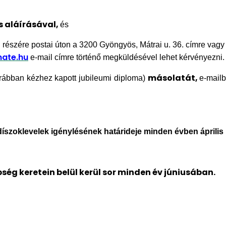
és aláírásával,
és
szére postai úton a 3200 Gyöngyös, Mátrai u. 36. címre vagy
mate.hu
e-mail címre történő megküldésével lehet kérvényezni
másolatát,
rábban kézhez kapott jubileumi diploma)
e-mail
díszoklevelek igénylésének határideje minden évben április 
g keretein belül kerül sor minden év júniusában.