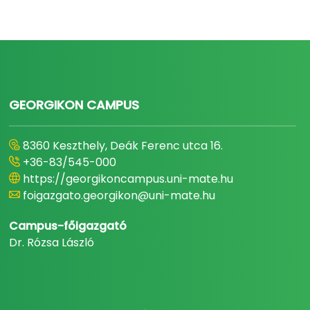
GEORGIKON CAMPUS
8360 Keszthely, Deák Ferenc utca 16.
+36-83/545-000
https://georgikoncampus.uni-mate.hu
foigazgato.georgikon@uni-mate.hu
Campus-főigazgató
Dr. Rózsa László