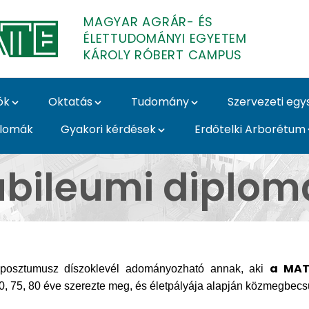
MAGYAR AGRÁR- ÉS
ÉLETTUDOMÁNYI EGYETEM
KÁROLY RÓBERT CAMPUS
ók
Oktatás
Tudomány
Szervezeti eg
plomák
Gyakori kérdések
Erdőtelki Arborétum
 Károly Róbert Campu
ubileumi diplom
a MAT
tve posztumusz díszoklevél adományozható annak, aki
0, 75, 80 éve szerezte meg, és életpályája alapján közmegbecs