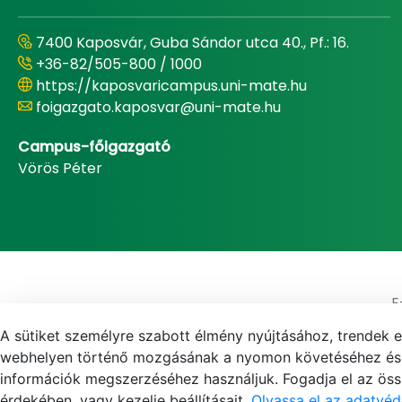
7400 Kaposvár, Guba Sándor utca 40., Pf.: 16.
+36-82/505-800 / 1000
https://kaposvaricampus.uni-mate.hu
foigazgato.kaposvar@uni-mate.hu
Campus-főigazgató
Vörös Péter
E
A sütiket személyre szabott élmény nyújtásához, trendek 
webhelyen történő mozgásának a nyomon követéséhez és f
információk megszerzéséhez használjuk. Fogadja el az össz
érdekében, vagy kezelje beállításait.
Olvassa el az adatvéd