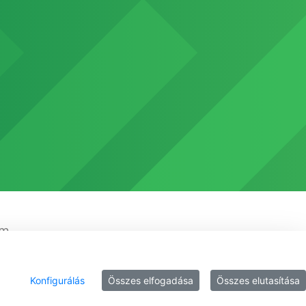
em
Konfigurálás
Összes elfogadása
Összes elutasítása