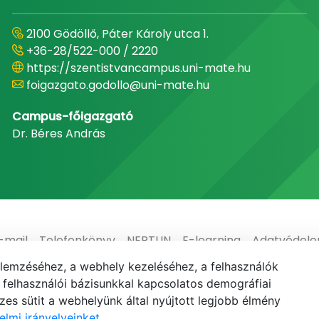
2100 Gödöllő, Páter Károly utca 1.
+36-28/522-000 / 2220
https://szentistvancampus.uni-mate.hu
foigazgato.godollo@uni-mate.hu
Campus-főigazgató
Dr. Béres András
-mail
Telefonkönyv
NEPTUN
E-learning
Adatvédel
elemzéséhez, a webhely kezeléséhez, a felhasználók
elhasználói bázisunkkal kapcsolatos demográfiai
es sütit a webhelyünk által nyújtott legjobb élmény
elmi irányelveinket