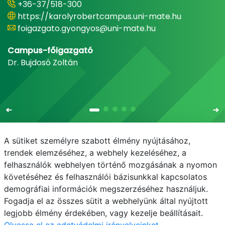
+36-37/518-300
https://karolyrobertcampus.uni-mate.hu
foigazgato.gyongyos@uni-mate.hu
Campus-főigazgató
Dr. Bujdosó Zoltán
A sütiket személyre szabott élmény nyújtásához,
trendek elemzéséhez, a webhely kezeléséhez, a
felhasználók webhelyen történő mozgásának a nyomon
E-mail
Telefonkönyv
NEPTUN
E-learning
követéséhez és felhasználói bázisunkkal kapcsolatos
demográfiai információk megszerzéséhez használjuk.
Adatvédelem
Fogadja el az összes sütit a webhelyünk által nyújtott
legjobb élmény érdekében, vagy kezelje beállításait.