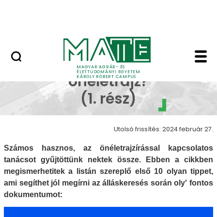
Erdőtelki Arborétum
Ugrás a fő tartalomhoz
MATE Shop
Milyen a jó önéletrajz
Milyen a jó
MAGYAR AGRÁR- ÉS
ÉLETTUDOMÁNYI EGYETEM
önéletrajz?
KÁROLY RÓBERT CAMPUS
(1. rész)
Utolsó frissítés: 2024 február 27.
Számos hasznos, az önéletrajzírással kapcsolatos
tanácsot gyűjtöttünk nektek össze. Ebben a cikkben
megismerhetitek a listán szereplő első 10 olyan tippet,
ami segíthet jól megírni az álláskeresés során oly' fontos
dokumentumot: