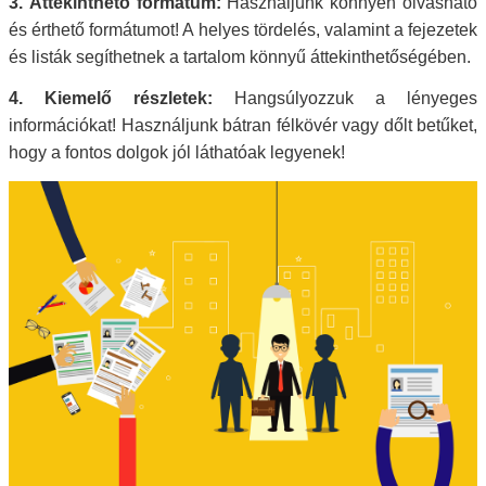
3. Áttekinthető formátum:
Használjunk könnyen olvasható
és érthető formátumot! A helyes tördelés, valamint a fejezetek
és listák segíthetnek a tartalom könnyű áttekinthetőségében.
4. Kiemelő részletek:
Hangsúlyozzuk a lényeges
információkat! Használjunk bátran félkövér vagy dőlt betűket,
hogy a fontos dolgok jól láthatóak legyenek!