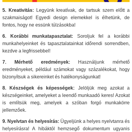
5. Kreativitás:
Legyünk kreatívak, de tartsuk szem előtt a
szakmaiságot! Egyedi design elemekkel is élhetünk, de
fontos, hogy ne essünk túlzásokba!
6. Korábbi munkatapasztalat:
Soroljuk fel a korábbi
munkahelyeinket és tapasztalatainkat időrendi sorrendben,
kezdve a legfrissebbel!
7. Mérhető eredmények:
Használjunk mérhető
eredményeket, például számokat vagy százalékokat, hogy
bizonyítsuk a sikereinket és hatékonyságunkat!
8. Készségek és képességek:
Jelöljük meg azokat a
készségeinket, amelyeket a leendő munkaadó keres! Azokat
is említsük meg, amelyek a szóban forgó munkakörre
jellemzőek.
9. Nyelvtan és helyesírás:
Ügyeljünk a helyes nyelvtanra és
helyesírásra! A hibáktól hemzsegő dokumentum ugyanis