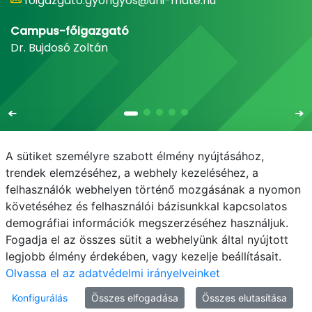
foigazgato.gyongyos@uni-mate.hu
Campus-főigazgató
Dr. Bujdosó Zoltán
A sütiket személyre szabott élmény nyújtásához,
trendek elemzéséhez, a webhely kezeléséhez, a
felhasználók webhelyen történő mozgásának a nyomon
E-mail
Telefonkönyv
NEPTUN
E-learning
követéséhez és felhasználói bázisunkkal kapcsolatos
demográfiai információk megszerzéséhez használjuk.
Adatvédelem
Fogadja el az összes sütit a webhelyünk által nyújtott
legjobb élmény érdekében, vagy kezelje beállításait.
Olvassa el az adatvédelmi irányelveinket
Konfigurálás
Összes elfogadása
Összes elutasítása
© MATE 2021