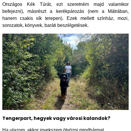
Országos Kék Túrát, ezt szeretném majd valamikor
befejezni), másrészt a kerékpározás (nem a Mátrában,
hanem csakis sík terepen). Ezek mellett színház, mozi,
sorozatok, könyvek, baráti beszélgetések.
Tengerpart, hegyek vagy városi kalandok?
Ha utazom, akkor igyekszem ötvözni mindhármat.