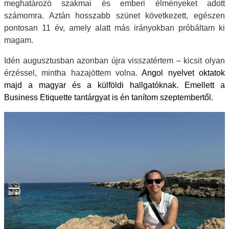
meghatározó szakmai és emberi élményeket adott
számomra. Aztán hosszabb szünet következett, egészen
pontosan 11 év, amely alatt más irányokban próbáltam ki
magam.
Idén augusztusban azonban újra visszatértem – kicsit olyan
érzéssel, mintha hazajöttem volna.
Angol nyelvet oktatok
majd a magyar és a külföldi hallgatóknak. Emellett a
Business Etiquette tantárgyat is én tanítom szeptembertől.