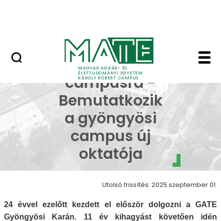
Erdőtelki Arborétum
Ugrás a fő tartalomhoz
MATE Shop
Agócs Adrienne - Kár
Visszatérés a
MAGYAR AGRÁR- ÉS
ÉLETTUDOMÁNYI EGYETEM
campusra -
KÁROLY RÓBERT CAMPUS
Bemutatkozik
a gyöngyösi
campus új
oktatója
Utolsó frissítés: 2025 szeptember 01.
24 évvel ezelőtt kezdett el először dolgozni a
GATE
Gyöngyösi Karán
. 11 év kihagyást követően idén