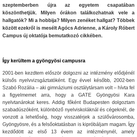
szeptemberben újra az egyetem csapatában
köszönthetjük. Milyen órákon találkozhatnak vele a
hallgatók? Mi a hobbija? Milyen zenéket hallgat? Többek
között ezekről is mesélt Agócs Adrienne, a Károly Róbert
Campus új oktatója bemutatkozó cikkében.
Így kerültem a gyöngyösi campusra
2001-ben kezdtem először dolgozni az intézmény elődjénél
külsős nyelvvizsgáztatóként. Egy évvel később, 2002-ben
Szabó Rozália – aki gimnáziumi osztálytársam volt – hívta fel
a figyelmemet arra, hogy a GATE Gyöngyösi Kara
nyelvtanárokat keres. Addig főként Budapesten dolgoztam
szabadúszóként, különböző nyelviskoláknál és cégeknél, de
vonzott a lehetőség, hogy visszatérjek a szülővárosomba,
Gyöngyösre, és a felsőoktatásban is kipróbáljam magam. Így
kezdődött az első 13 évem az intézménynél, amely