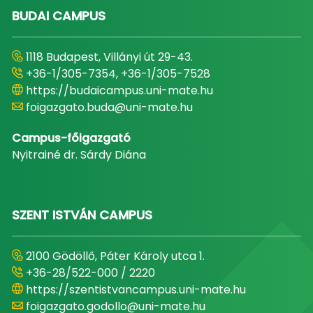
BUDAI CAMPUS
1118 Budapest, Villányi út 29-43.
+36-1/305-7354, +36-1/305-7528
https://budaicampus.uni-mate.hu
foigazgato.buda@uni-mate.hu
Campus-főigazgató
Nyitrainé dr. Sárdy Diána
SZENT ISTVÁN CAMPUS
2100 Gödöllő, Páter Károly utca 1.
+36-28/522-000 / 2220
https://szentistvancampus.uni-mate.hu
foigazgato.godollo@uni-mate.hu