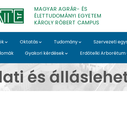
MAGYAR AGRÁR- ÉS
ÉLETTUDOMÁNYI EGYETEM
KÁROLY RÓBERT CAMPUS
ók
Oktatás
Tudomány
Szervezeti eg
plomák
Gyakori kérdések
Erdőtelki Arborétum
hetőségek - Károly Ró
ati és állásleh