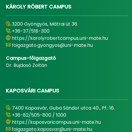
KÁROLY RÓBERT CAMPUS
3200 Gyöngyös, Mátrai út 36.
+36-37/518-300
https://karolyrobertcampus.uni-mate.hu
foigazgato.gyongyos@uni-mate.hu
Campus-főigazgató
Dr. Bujdosó Zoltán
KAPOSVÁRI CAMPUS
7400 Kaposvár, Guba Sándor utca 40., Pf.: 16.
+36-82/505-800 / 1000
https://kaposvaricampus.uni-mate.hu
foigazgato.kaposvar@uni-mate.hu