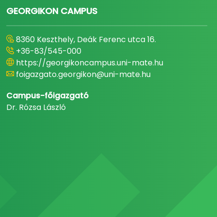
GEORGIKON CAMPUS
8360 Keszthely, Deák Ferenc utca 16.
+36-83/545-000
https://georgikoncampus.uni-mate.hu
foigazgato.georgikon@uni-mate.hu
Campus-főigazgató
Dr. Rózsa László