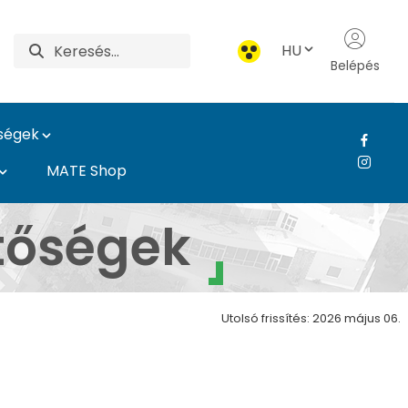
HU
Belépés
ységek
MATE Shop
bert Campus
etőségek
Utolsó frissítés: 2026 május 06.