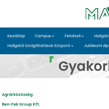
Ugrás a fő tartalomhoz
Kezdőlap
Campus
Felvételi
Hallgat
Hallgatói Szolgáltatások Központ
Jubileumi di
Gyakorlati és állásle
Gyakorl
Agrárközösség
Ben-Fek Group Kft.