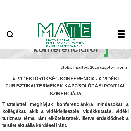
Erdőtelki Arborétum
Ugrás a fő tartalomhoz
MATE Shop
Információk a konfere
Információk a
MAGYAR AGRÁR- ÉS
ÉLETTUDOMÁNYI EGYETEM
konferenciáról
KÁROLY RÓBERT CAMPUS
Utolsó frissítés: 2025 szeptember 18.
V. VIDÉKI ÖRÖKSÉG KONFERENCIA - A VIDÉKI
TURISZTIKAI TERMÉKEK KAPCSOLÓDÁSI PONTJAI,
SZINERGIÁJA
Tisztelettel meghívjuk konferenciánkra mindazokat a
kollégákat, akik a vidékfejlesztés, vidékkutatás, vidéki
turizmus téma iránt elkötelezettek, illetve érdeklődnek a
terület aktuális kérdései iránt.