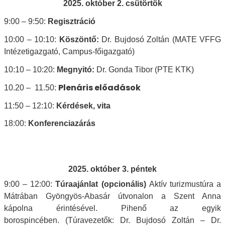
2025. október 2. csütörtök
9:00 – 9:50:
Regisztráció
10:00 – 10:10:
Köszöntő:
Dr. Bujdosó Zoltán (MATE VFFG
Intézetigazgató, Campus-főigazgató)
10:10 – 10:20:
Megnyitó:
Dr. Gonda Tibor (PTE KTK)
Plenáris előadások
10.20 – 11.50:
11:50 – 12:10:
Kérdések, vita
18:00:
Konferenciazárás
2025. október 3. péntek
9:00 – 12:00:
Túraajánlat (opcionális)
Aktív turizmustúra a
Mátrában Gyöngyös-Abasár útvonalon a Szent Anna
kápolna érintésével. Pihenő az egyik
borospincében.
(Túravezetők: Dr. Bujdosó Zoltán – Dr.