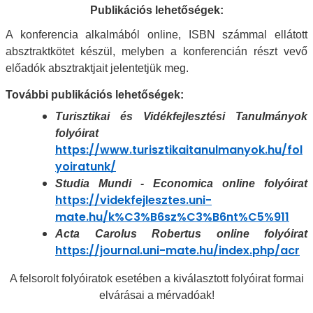
Publikációs lehetőségek:
A konferencia alkalmából online, ISBN számmal ellátott
absztraktkötet készül, melyben a konferencián részt vevő
előadók absztraktjait jelentetjük meg.
További publikációs lehetőségek:
Turisztikai és Vidékfejlesztési Tanulmányok
folyóirat
https://www.turisztikaitanulmanyok.hu/fol
yoiratunk/
Studia Mundi - Economica online folyóirat
https://videkfejlesztes.uni-
mate.hu/k%C3%B6sz%C3%B6nt%C5%911
Acta Carolus Robertus online folyóirat
https://journal.uni-mate.hu/index.php/acr
A felsorolt folyóiratok esetében a kiválasztott folyóirat formai
elvárásai a mérvadóak!