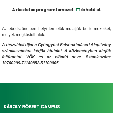
A részletes programtervezet
ITT
érhető el.
Az ebédszünetben helyi termelők mutatják be termékeiket,
melyek megkóstolhatók.
A részvételi díjat a Gyöngyösi Felsőoktatásért Alapítvány
számlaszámára kérjük átutalni. A közleményben kérjük
feltüntetni: VÖK és az előadó neve. Számlaszám:
10700299-71140852-51100005
KÁROLY RÓBERT CAMPUS