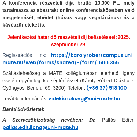
A konferencia részvételi díja bruttó 10.000 Ft., mely
tartalmazza az absztrakt online konferenciakötetben való
megjelenését, ebédet (húsos vagy vegetáriánus) és a
kávészüneteket is.
Jelentkezési határidő részvételi díj befizetéssel:
2025.
szeptember 29.
https://karolyrobertcampus.uni-
Regisztrációs link:
mate.hu/web/forms/shared/-/form/16155355
Szálláslehetőség a MATE kollégiumában elérhető, igény
esetén egyénileg, költségtérítéssel (Károly Róbert Diákhotel
(+36 37) 518 100
Gyöngyös, Bene u. 69, 3200). Telefon:
videkiorokseg@uni-mate.hu
További információk:
Baráti üdvözlettel:
A Szervezőbizottság nevében: Dr.
Pallás Edith:
pallas.edit.ilona@uni-mate.hu