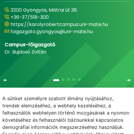
3200 Gyöngyös, Mátrai út 36.
+36-37/518-300
https://karolyrobertcampus.uni-mate.hu
foigazgato.gyongyos@uni-mate.hu
Campus-főigazgató
Dr. Bujdosó Zoltán
A sütiket személyre szabott élmény nyújtásához,
trendek elemzéséhez, a webhely kezeléséhez, a
felhasználók webhelyen történő mozgásának a nyomon
E-mail
Telefonkönyv
NEPTUN
E-learning
követéséhez és felhasználói bázisunkkal kapcsolatos
demográfiai információk megszerzéséhez használjuk.
Adatvédelem