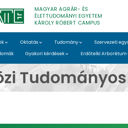
MAGYAR AGRÁR- ÉS
ÉLETTUDOMÁNYI EGYETEM
KÁROLY RÓBERT CAMPUS
ók
Oktatás
Tudomány
Szervezeti eg
plomák
Gyakori kérdések
Erdőtelki Arborétum
ományos Napok (2012) 
közi Tudományos