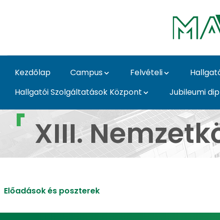
Ugrás a fő tartalomhoz
Kezdőlap
Campus
Felvételi
Hallgat
Hallgatói Szolgáltatások Központ
Jubileumi di
XIII. Nemzetközi Tud
XIII. Nemzet
Előadások és poszterek