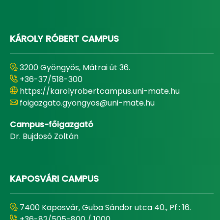
KÁROLY RÓBERT CAMPUS
3200 Gyöngyös, Mátrai út 36.
+36-37/518-300
https://karolyrobertcampus.uni-mate.hu
foigazgato.gyongyos@uni-mate.hu
Campus-főigazgató
Dr. Bujdosó Zoltán
KAPOSVÁRI CAMPUS
7400 Kaposvár, Guba Sándor utca 40., Pf.: 16.
+36-82/505-800 / 1000