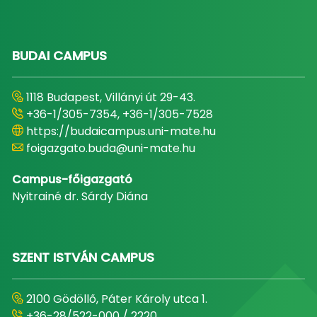
BUDAI CAMPUS
1118 Budapest, Villányi út 29-43.
+36-1/305-7354, +36-1/305-7528
https://budaicampus.uni-mate.hu
foigazgato.buda@uni-mate.hu
Campus-főigazgató
Nyitrainé dr. Sárdy Diána
SZENT ISTVÁN CAMPUS
2100 Gödöllő, Páter Károly utca 1.
+36-28/522-000 / 2220