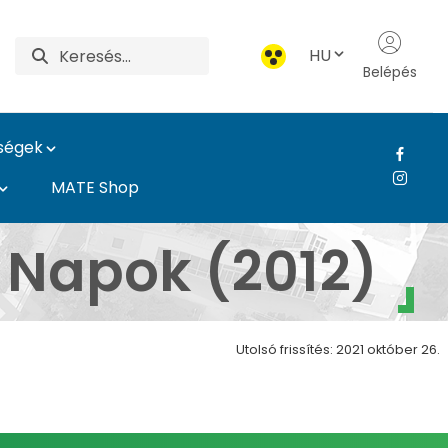
HU
Belépés
ységek
MATE Shop
- Károly Róbert Camp
 Napok (2012)
Utolsó frissítés: 2021 október 26.