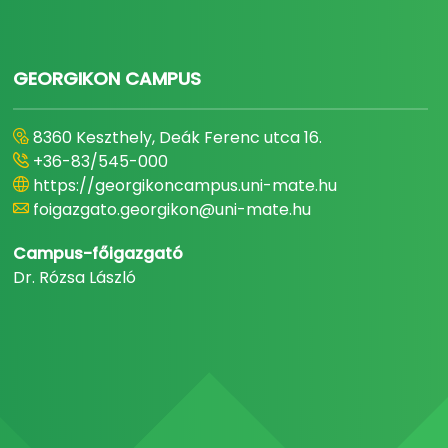
GEORGIKON CAMPUS
8360 Keszthely, Deák Ferenc utca 16.
+36-83/545-000
https://georgikoncampus.uni-mate.hu
foigazgato.georgikon@uni-mate.hu
Campus-főigazgató
Dr. Rózsa László