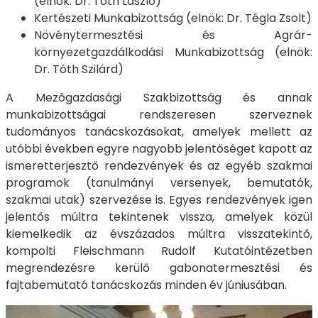
(elnök: Dr. Tóth László)
Kertészeti Munkabizottság (elnök: Dr. Tégla Zsolt)
Növénytermesztési és Agrár-
környezetgazdálkodási Munkabizottság (elnök:
Dr. Tóth Szilárd)
A Mezőgazdasági Szakbizottság és annak
munkabizottságai rendszeresen szerveznek
tudományos tanácskozásokat, amelyek mellett az
utóbbi években egyre nagyobb jelentőséget kapott az
ismeretterjesztő rendezvények és az egyéb szakmai
programok (tanulmányi versenyek, bemutatók,
szakmai utak) szervezése is. Egyes rendezvények igen
jelentős múltra tekintenek vissza, amelyek közül
kiemelkedik az évszázados múltra visszatekintő,
kompolti Fleischmann Rudolf Kutatóintézetben
megrendezésre kerülő gabonatermesztési és
fajtabemutató tanácskozás minden év júniusában.