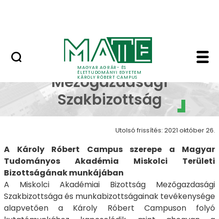
Erdőtelki Arborétum
Ugrás a fő tartalomhoz
MATE Shop
MTA MAB Mezőgazdasá
MTA MAB
MAGYAR AGRÁR- ÉS
ÉLETTUDOMÁNYI EGYETEM
Mezőgazdasági
KÁROLY RÓBERT CAMPUS
Szakbizottság
Utolsó frissítés: 2021 október 26.
A Károly Róbert Campus szerepe a Magyar
Tudományos Akadémia Miskolci Területi
Bizottságának munkájában
A Miskolci Akadémiai Bizottság Mezőgazdasági
Szakbizottsága és munkabizottságainak tevékenysége
alapvetően a Károly Róbert Campuson folyó