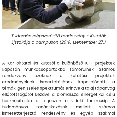
Tudománynépszerűsítő rendezvény - Kutatók
Éjszakája a campuson (2019. szeptember 27.)
A Kar oktatói és kutatói a különböző K+F projektek
kapcsán munkacsoportokba tömörülnek. Számos
rendezvény ezeknek a kutatási projektek
eredményeinek ismertetéséhez kapcsolódott, a
témák igen széles spektrumát érintve a talaj tápanyag
ellátottságától kezdve a biomassza energetikai célú
hasznosításán át egészen a vidéki turizmusig. A
tudományos tanácskozások mellett számos
ismeretterjesztő rendezvény és egyéb szakmai