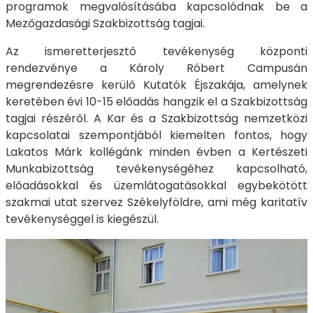
programok megvalósításába kapcsolódnak be a
Mezőgazdasági Szakbizottság tagjai.
Az ismeretterjesztő tevékenység központi
rendezvénye a Károly Róbert Campusán
megrendezésre kerülő Kutatók Éjszakája, amelynek
keretében évi 10-15 előadás hangzik el a Szakbizottság
tagjai részéről. A Kar és a Szakbizottság nemzetközi
kapcsolatai szempontjából kiemelten fontos, hogy
Lakatos Márk kollégánk minden évben a Kertészeti
Munkabizottság tevékenységéhez kapcsolható,
előadásokkal és üzemlátogatásokkal egybekötött
szakmai utat szervez Székelyföldre, ami még karitatív
tevékenységgel is kiegészül.