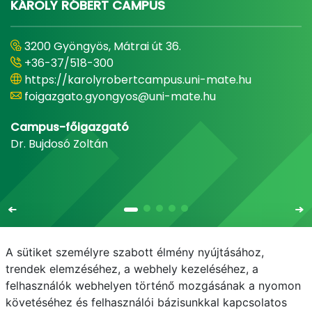
KÁROLY RÓBERT CAMPUS
3200 Gyöngyös, Mátrai út 36.
+36-37/518-300
https://karolyrobertcampus.uni-mate.hu
foigazgato.gyongyos@uni-mate.hu
Campus-főigazgató
Dr. Bujdosó Zoltán
A sütiket személyre szabott élmény nyújtásához,
trendek elemzéséhez, a webhely kezeléséhez, a
felhasználók webhelyen történő mozgásának a nyomon
E-mail
Telefonkönyv
NEPTUN
E-learning
követéséhez és felhasználói bázisunkkal kapcsolatos