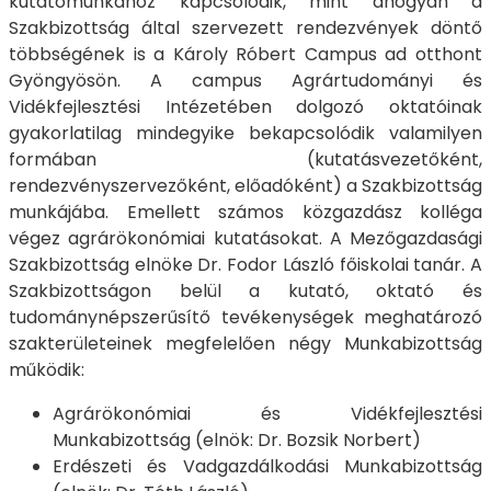
kutatómunkához kapcsolódik, mint ahogyan a
Szakbizottság által szervezett rendezvények döntő
többségének is a Károly Róbert Campus ad otthont
Gyöngyösön. A campus Agrártudományi és
Vidékfejlesztési Intézetében dolgozó oktatóinak
gyakorlatilag mindegyike bekapcsolódik valamilyen
formában (kutatásvezetőként,
rendezvényszervezőként, előadóként) a Szakbizottság
munkájába. Emellett számos közgazdász kolléga
végez agrárökonómiai kutatásokat. A Mezőgazdasági
Szakbizottság elnöke Dr. Fodor László főiskolai tanár. A
Szakbizottságon belül a kutató, oktató és
tudománynépszerűsítő tevékenységek meghatározó
szakterületeinek megfelelően négy Munkabizottság
működik:
Agrárökonómiai és Vidékfejlesztési
Munkabizottság (elnök: Dr. Bozsik Norbert)
Erdészeti és Vadgazdálkodási Munkabizottság