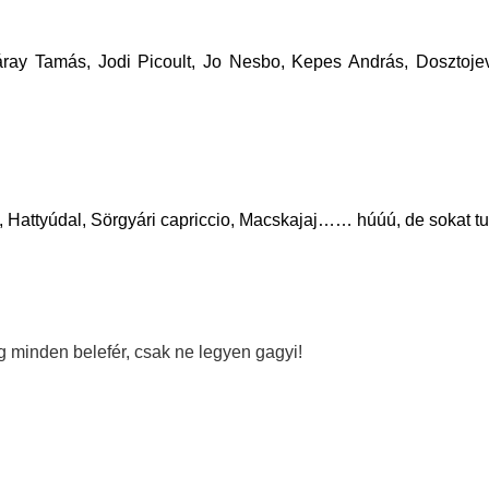
ray Tamás, Jodi Picoult, Jo Nesbo, Kepes András, Dosztojev
p, Hattyúdal, Sörgyári capriccio, Macskajaj…… húúú, de sokat tu
g minden belefér, csak ne legyen gagyi!