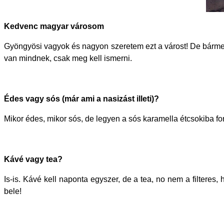
Kedvenc magyar városom
Gyöngyösi vagyok és nagyon szeretem ezt a várost! De bárme
van mindnek, csak meg kell ismerni.
Édes vagy sós (már ami a nasizást illeti)?
Mikor édes, mikor sós, de legyen a sós karamella étcsokiba fo
Kávé vagy tea?
Is-is. Kávé kell naponta egyszer, de a tea, no nem a filteres
bele!