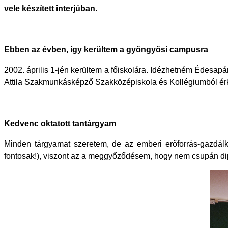
vele készített interjúban.
Ebben az évben, így kerültem a gyöngyösi campusra
2002. április 1-jén kerültem a főiskolára. Idézhetném Édesapám 
Attila Szakmunkásképző Szakközépiskola és Kollégiumból érkez
Kedvenc oktatott tantárgyam
Minden tárgyamat szeretem, de az emberi erőforrás-gazdál
fontosak!), viszont az a meggyőződésem, hogy nem csupán di