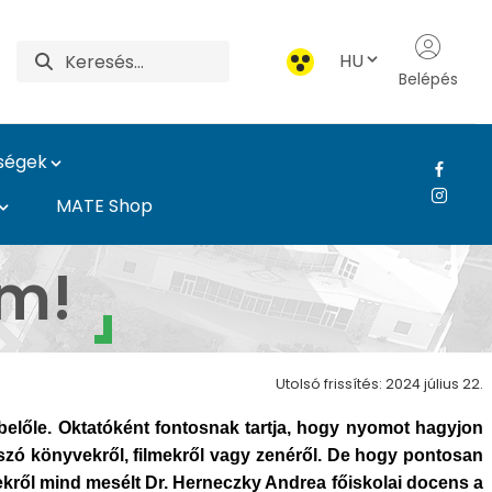
HU
Belépés
ységek
MATE Shop
em!
Utolsó frissítés: 2024 július 22.
t belőle. Oktatóként fontosnak tartja, hogy nyomot hagyjon
szó könyvekről, filmekről vagy zenéről. De hogy pontosan
ekről mind mesélt Dr. Herneczky Andrea főiskolai docens a