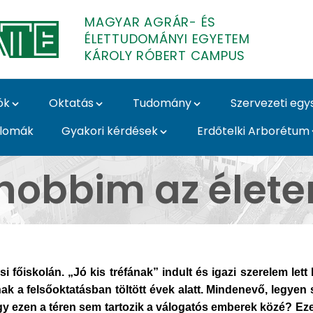
MAGYAR AGRÁR- ÉS
ÉLETTUDOMÁNYI EGYETEM
KÁROLY RÓBERT CAMPUS
ók
Oktatás
Tudomány
Szervezeti eg
plomák
Gyakori kérdések
Erdőtelki Arborétum
ároly Róbert Campus
hobbim az élet
i főiskolán. „Jó kis tréfának” indult és igazi szerelem let
k a felsőoktatásban töltött évek alatt. Mindenevő, legyen 
agy ezen a téren sem tartozik a válogatós emberek közé? Ez