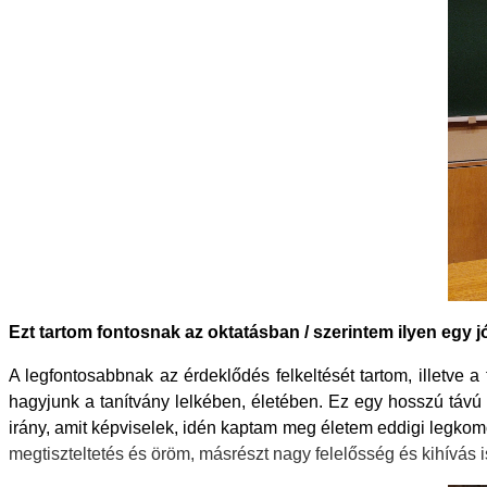
Ezt tartom fontosnak az oktatásban / szerintem ilyen egy j
A legfontosabbnak az érdeklődés felkeltését tartom, illetve 
hagyjunk a tanítvány lelkében, életében. Ez egy hosszú távú 
irány, amit képviselek, idén kaptam meg életem eddigi legkom
megtiszteltetés és öröm, másrészt nagy felelősség és kihívá