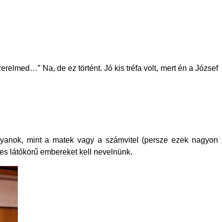
erelmed…” Na, de ez történt. Jó kis tréfa volt, mert én a József
lyanok, mint a matek vagy a számvitel (persze ezek nagyon
es látókörű embereket kell nevelnünk.