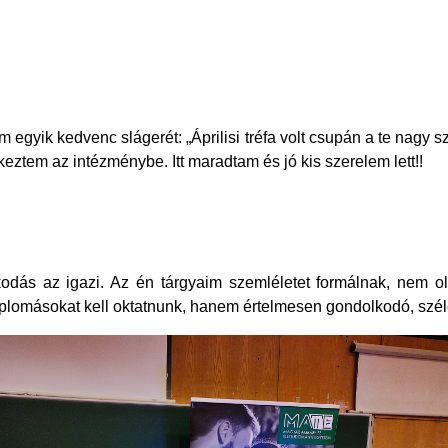
egyik kedvenc slágerét: „Áprilisi tréfa volt csupán a te nagy sz
tem az intézménybe. Itt maradtam és jó kis szerelem lett!!
kodás az igazi. Az én tárgyaim szemléletet formálnak, nem o
plomásokat kell oktatnunk, hanem értelmesen gondolkodó, szél