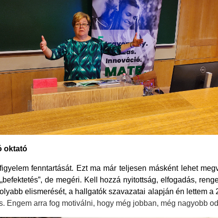
ó oktató
a figyelem fenntartását. Ezt ma már teljesen másként lehet megv
„befektetés”, de megéri. Kell hozzá nyitottság, elfogadás, ren
olyabb elismerését, a hallgatók szavazatai alapján én lettem a
s is. Engem arra fog motiválni, hogy még jobban, még nagyobb 