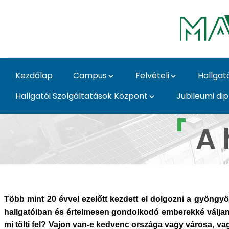
Ugrás a fő tartalomhoz
Kezdőlap
Campus
Felvételi
Hallgat
Hallgatói Szolgáltatások Központ
Jubileumi di
Herneczky Andrea - K
A 
Több mint 20 évvel ezelőtt kezdett el dolgozni a gyöngyös
hallgatóiban és értelmesen gondolkodó emberekké váljana
mi tölti fel? Vajon van-e kedvenc országa vagy városa, v