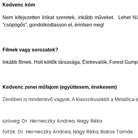
Kedvenc íróm
Nem kifejezetten írókat szeretek, inkább műveket.
Lehet Ná
”csöpögős”, gondolkodtasson el, érintsen meg!
Filmek vagy sorozatok?
Inkább filmek. Holt költők társasága, Életrevalók, Forest Gum
Kedvenc zenei műfajom (együttesem, énekesem)
Zenében is mindenevő vagyok. A klasszikusoktól a Metallica-i
szöveg: Dr. Herneczky Andrea, Nagy Réka
fotók: Dr. Herneczky Andrea, Nagy Réka, Bakos Tamás