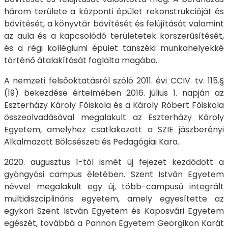
három területe a központi épület rekonstrukcióját és
bővítését, a könyvtár bővítését és felújítását valamint
az aula és a kapcsolódó területetek korszerűsítését,
és a régi kollégiumi épület tanszéki munkahelyekké
történő átalakítását foglalta magába.
A nemzeti felsőoktatásról szóló 2011. évi CCIV. tv. 115.§
(19) bekezdése értelmében 2016. július 1. napján az
Eszterházy Károly Főiskola és a Károly Róbert Főiskola
összeolvadásával megalakult az Eszterházy Károly
Egyetem, amelyhez csatlakozott a SZIE jászberényi
Alkalmazott Bölcsészeti és Pedagógiai Kara.
2020. augusztus 1-től ismét új fejezet kezdődött a
gyöngyösi campus életében. Szent István Egyetem
névvel megalakult egy új, több-campusú integrált
multidiszciplináris egyetem, amely egyesítette az
egykori Szent István Egyetem és Kaposvári Egyetem
egészét, továbbá a Pannon Egyetem Georgikon Karát