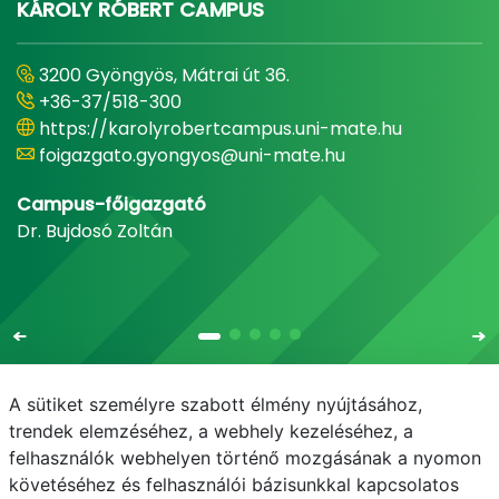
KÁROLY RÓBERT CAMPUS
3200 Gyöngyös, Mátrai út 36.
+36-37/518-300
https://karolyrobertcampus.uni-mate.hu
foigazgato.gyongyos@uni-mate.hu
Campus-főigazgató
Dr. Bujdosó Zoltán
A sütiket személyre szabott élmény nyújtásához,
trendek elemzéséhez, a webhely kezeléséhez, a
felhasználók webhelyen történő mozgásának a nyomon
E-mail
Telefonkönyv
NEPTUN
E-learning
követéséhez és felhasználói bázisunkkal kapcsolatos