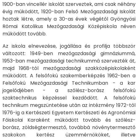
1900-ban vincellér iskolát szerveztek, ami csak néhány
évig működött, 1920-ban Felső Mezőgazdasági Iskolát
hoztak létre, amely a 30-as évek végétől Gyöngyösi
Római Katolikus Mezőgazdasági Középiskola néven
működött tovább.
Az iskola elnevezése, jogállása és profilja többször
változott: 1949-ben mezőgazdasági gimnáziummá,
1953-ban mezőgazdasági technikummá szervezték át,
majd 1968-tól mezőgazdasági szakközépiskolaként
működött. A felsőfokú szakemberképzés 1962-ben a
Felsőfokú Mezőgazdasági Technikumban - a kar
jogelődjében - a szőlész-borász felsőfokú
szaktechnikus képzéssel kezdődött. A felsőfokú
technikum megszüntetése után az intézmény 1972-től
1976-ig a Kertészeti Egyetem Kertészeti és Agronómiai
Főiskolai Karaként működött tovább és szőlész-
borász, zöldségtermesztő, továbbá növénytermesztő
szakokon kertész üzemmérnököket, illetve