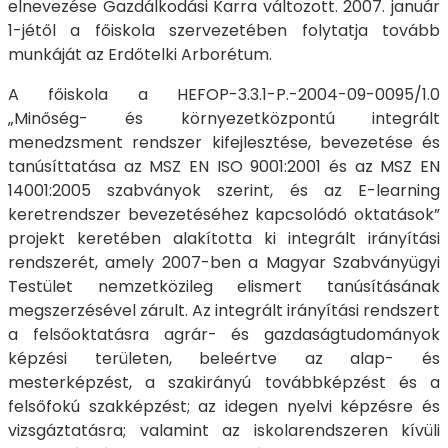
elnevezése Gazdálkodási Karra változott. 2007. január
1-jétől a főiskola szervezetében folytatja tovább
munkáját az Erdőtelki Arborétum.
A főiskola a HEFOP-3.3.1-P.-2004-09-0095/1.0
„Minőség- és környezetközpontú integrált
menedzsment rendszer kifejlesztése, bevezetése és
tanúsíttatása az MSZ EN ISO 9001:2001 és az MSZ EN
14001:2005 szabványok szerint, és az E-learning
keretrendszer bevezetéséhez kapcsolódó oktatások”
projekt keretében alakította ki integrált irányítási
rendszerét, amely 2007-ben a Magyar Szabványügyi
Testület nemzetközileg elismert tanúsításának
megszerzésével zárult. Az integrált irányítási rendszert
a felsőoktatásra agrár- és gazdaságtudományok
képzési területen, beleértve az alap- és
mesterképzést, a szakirányú továbbképzést és a
felsőfokú szakképzést; az idegen nyelvi képzésre és
vizsgáztatásra; valamint az iskolarendszeren kívüli