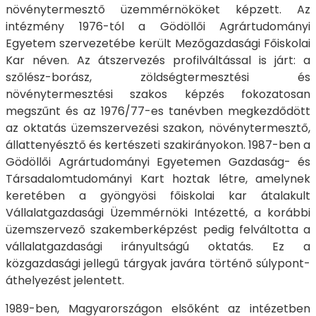
növénytermesztő üzemmérnököket képzett. Az
intézmény 1976-tól a Gödöllői Agrártudományi
Egyetem szervezetébe került Mezőgazdasági Főiskolai
Kar néven. Az átszervezés profilváltással is járt: a
szőlész-borász, zöldségtermesztési és
növénytermesztési szakos képzés fokozatosan
megszűnt és az 1976/77-es tanévben megkezdődött
az oktatás üzemszervezési szakon, növénytermesztő,
állattenyésztő és kertészeti szakirányokon. 1987-ben a
Gödöllői Agrártudományi Egyetemen Gazdaság- és
Társadalomtudományi Kart hoztak létre, amelynek
keretében a gyöngyösi főiskolai kar átalakult
Vállalatgazdasági Üzemmérnöki Intézetté, a korábbi
üzemszervező szakemberképzést pedig felváltotta a
vállalatgazdasági irányultságú oktatás. Ez a
közgazdasági jellegű tárgyak javára történő súlypont-
áthelyezést jelentett.
1989-ben, Magyarországon elsőként az intézetben