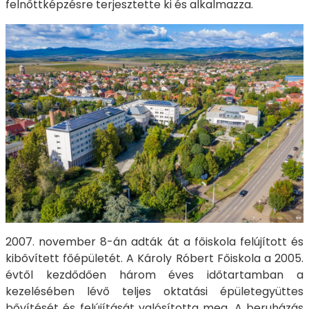
felnőttképzésre terjesztette ki és alkalmazza.
2007. november 8-án adták át a főiskola felújított és
kibővített főépületét. A Károly Róbert Főiskola a 2005.
évtől kezdődően három éves időtartamban a
kezelésében lévő teljes oktatási épületegyüttes
bővítését és felújítását valósította meg. A beruházás