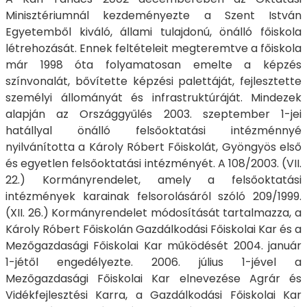
Minisztériumnál kezdeményezte a Szent István
Egyetemből kiváló, állami tulajdonú, önálló főiskola
létrehozását. Ennek feltételeit megteremtve a főiskola
már 1998 óta folyamatosan emelte a képzés
színvonalát, bővítette képzési palettáját, fejlesztette
személyi állományát és infrastruktúráját. Mindezek
alapján az Országgyűlés 2003. szeptember 1-jei
hatállyal önálló felsőoktatási intézménnyé
nyilvánította a Károly Róbert Főiskolát, Gyöngyös első
és egyetlen felsőoktatási intézményét. A 108/2003. (VII.
22.) Kormányrendelet, amely a felsőoktatási
intézmények karainak felsorolásáról szóló 209/1999.
(XII. 26.) Kormányrendelet módosítását tartalmazza, a
Károly Róbert Főiskolán Gazdálkodási Főiskolai Kar és a
Mezőgazdasági Főiskolai Kar működését 2004. január
1-jétől engedélyezte. 2006. július 1-jével a
Mezőgazdasági Főiskolai Kar elnevezése Agrár és
Vidékfejlesztési Karra, a Gazdálkodási Főiskolai Kar