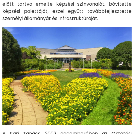
előtt tartva emelte képzési színvonalát, bővítette
képzési palettáját, ezzel együtt továbbfejlesztette
személyi állományát és infrastruktúráját.
A Kari Tanács 2002 decemberében az Oktatási