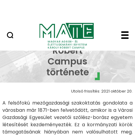
Erdőtelki Arborétum
Ugrás a fő tartalomhoz
MATE Shop
A Károly Róbert Camp
A Károly
MAGYAR AGRÁR- ÉS
ÉLETTUDOMÁNYI EGYETEM
Róbert
KÁROLY RÓBERT CAMPUS
Campus
története
Utolsó frissítés: 2021 október 20.
A felsőfokú mezőgazdasági szakoktatás gondolata a
városban már 1871-ben felvetődött, amikor is a Városi
Gazdasági Egyesület vezetői szőlész-borász egyetem
létesítését kezdeményezték. Ez a kormányzati körök
támogatásának hiányában nem valósulhatott meg.