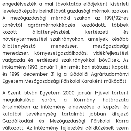
engedélyezték a mai távoktatás elődjeként kísérleti
levelezőképzés beindítását gazdasági mérnöki szakon.
A mezőgazdasági mérnöki szakon az 1991/92-es
tanévtől agrármérnökképzés kezdődött, többek
között állattenyésztési, kertészeti és
növénytermesztési szakirányokon, amelyek később
állattenyésztő menedzser, mezőgazdasági
menedzser, környezetgazdálkodási, vidékfejlesztési,
vadgazda és erdészeti szakirányokkal bővültek. Az
intézmény 1993. január 1-jén ismét kari státuszt kapott,
és 1999. december 31-ig a Gödöllői Agrártudományi
Egyetem Mezőgazdasági Főiskolai Karaként működött.
A Szent István Egyetem 2000. január 1-jével történt
megalakulása során, a Kormány határozata
értelmében az intézmény elnevezése a képzési és
kutatási tevékenység tartalmát jobban kifejező
Gazdálkodási és Mezőgazdasági Főiskolai Karra
változott. Az intézmény fejlesztési célkitűzéseit szem