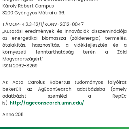
Károly Róbert Campus
3200 Gyöngyös Mátrai u. 36.
TÁMOP-4.2.3-12/1/KONV-2012-0047
„Kutatási eredmények és innovációk disszeminációja
az energetikai biomassza (zöldenergia) termelés,
átalakítás, hasznosítás, a vidékfejlesztés és a
környezeti fenntarthatóság terén a Zöld
Magyarországért"
ISSN 2062-8269
Az Acta Carolus Robertus tudományos folyóirat
bekerült az AgEconSearch adatbázisba (amely
adatbázist szemlézi a RepEc
is).
http://ageconsearch.umn.edu/
Anno 2011