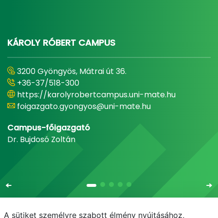
KÁROLY RÓBERT CAMPUS
3200 Gyöngyös, Mátrai út 36.
+36-37/518-300
https://karolyrobertcampus.uni-mate.hu
foigazgato.gyongyos@uni-mate.hu
Campus-főigazgató
Dr. Bujdosó Zoltán
A sütiket személyre szabott élmény nyújtásához,