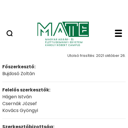
Erdőtelki Arborétum
Ugrás a fő tartalomhoz
MATE Shop
Szerkesztőbizottság 
Szerkesztőbizottság
MAGYAR AGRÁR- ÉS
ÉLETTUDOMÁNYI EGYETEM
KÁROLY RÓBERT CAMPUS
Utolsó frissítés: 2021 október 26.
Főszerkesztő:
Bujdosó Zoltán
Felelős szerkesztők:
Hágen István
Csernák József
Kovács Gyöngyi
Szerkesztőbizottság: