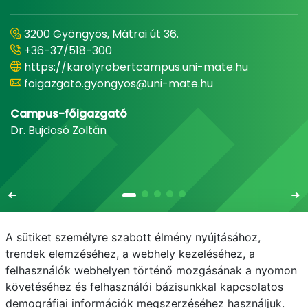
3200 Gyöngyös, Mátrai út 36.
+36-37/518-300
https://karolyrobertcampus.uni-mate.hu
foigazgato.gyongyos@uni-mate.hu
Campus-főigazgató
Dr. Bujdosó Zoltán
A sütiket személyre szabott élmény nyújtásához,
trendek elemzéséhez, a webhely kezeléséhez, a
felhasználók webhelyen történő mozgásának a nyomon
E-mail
Telefonkönyv
NEPTUN
E-learning
követéséhez és felhasználói bázisunkkal kapcsolatos
demográfiai információk megszerzéséhez használjuk.
Adatvédelem