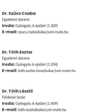
Dr. Szűcs Csaba
Egyetemi docens
Iroda:
Gyöngyös A épület (1.309)
E-mail:
szucs.csaba(kukac)uni-mate.hu
Dr. Tóth Eszter
Egyetemi docens
Iroda:
Gyöngyös A épület (1.204)
E-mail:
toth.eszter.ilona(kukac)uni-mate.hu
Dr. Tóth László
Főiskolai tanár
Iroda:
Gyöngyös A épület (1.409)
E-mail:
toth.laszlo(kukac)uni-mate.hu