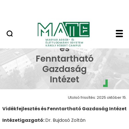
Erdőtelki Arborétum
Ugrás a fő tartalomhoz
MATE Shop
Vidékfejlesztés és Fe
Vidékfejlesztés
MAGYAR AGRÁR- ÉS
ÉLETTUDOMÁNYI EGYETEM
és
KÁROLY RÓBERT CAMPUS
Fenntartható
Gazdaság
Intézet
Utolsó frissítés: 2025 október 15.
Vidékfejlesztés és Fenntartható Gazdaság Intézet
Intézetigazgató:
Dr. Bujdosó Zoltán