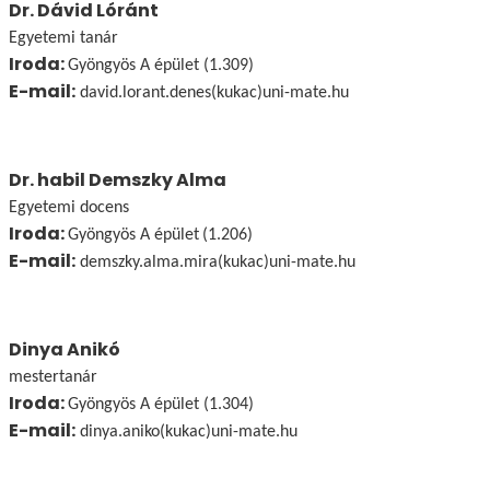
Dr. Dávid Lóránt
Egyetemi tanár
Iroda:
Gyöngyös A épület (1.309)
E-mail:
david.lorant.denes(kukac)uni-mate.hu
Dr. habil Demszky Alma
Egyetemi docens
Iroda:
Gyöngyös A épület
(1.206)
E-mail:
demszky.alma.mira(kukac)uni-mate.hu
Dinya Anikó
mestertanár
Iroda:
Gyöngyös A épület (1.304)
E-mail:
dinya.aniko(kukac)uni-mate.hu