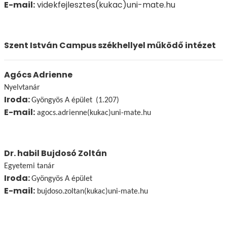
E-mail:
videkfejlesztes(kukac)uni-mate.hu
Szent István Campus székhellyel működő intézet
Agócs Adrienne
Nyelvtanár
Iroda:
Gyöngyös A épület
(1.207)
E-mail:
agocs.adrienne(kukac)uni-mate.hu
Dr. habil Bujdosó Zoltán
Egyetemi tanár
Iroda:
Gyöngyös A épület
E-mail:
bujdoso.zoltan(kukac)uni-mate.hu