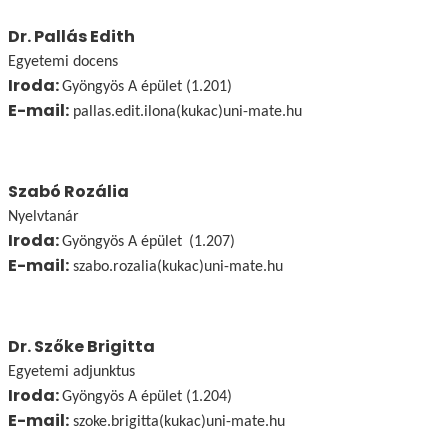
Dr. Pallás Edith
Egyetemi docens
Iroda:
Gyöngyös A épület (1.201)
E-mail:
pallas.edit.ilona(kukac)uni-mate.hu
Szabó Rozália
Nyelvtanár
Iroda:
Gyöngyös A épület
(1.207)
E-mail:
szabo.rozalia(kukac)uni-mate.hu
Dr. Szőke Brigitta
Egyetemi adjunktus
Iroda:
Gyöngyös A épület (1.204)
E-mail:
szoke.brigitta(kukac)uni-mate.hu