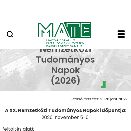
Erdőtelki Arborétum
Ugrás a fő tartalomhoz
MATE Shop
XX. Nemzetközi Tudo
XX.
MAGYAR AGRÁR- ÉS
ÉLETTUDOMÁNYI EGYETEM
Nemzetközi
KÁROLY RÓBERT CAMPUS
Tudományos
Napok
(2026)
Utolsó frissítés: 2026 január 27.
A XX. Nemzetközi Tudományos Napok időpontja:
2026. november 5-6.
feltöltés alatt