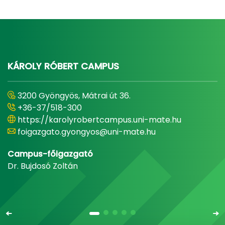
KÁROLY RÓBERT CAMPUS
3200 Gyöngyös, Mátrai út 36.
+36-37/518-300
https://karolyrobertcampus.uni-mate.hu
foigazgato.gyongyos@uni-mate.hu
Campus-főigazgató
Dr. Bujdosó Zoltán