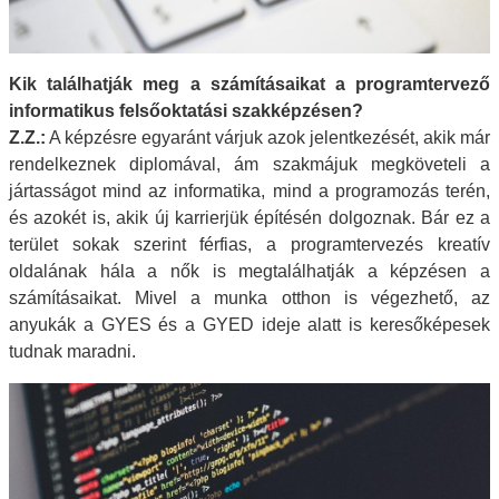
Kik találhatják meg a számításaikat a programtervező
informatikus felsőoktatási szakképzésen?
Z.Z.:
A képzésre egyaránt várjuk azok jelentkezését, akik már
rendelkeznek diplomával, ám szakmájuk megköveteli a
jártasságot mind az informatika, mind a programozás terén,
és azokét is, akik új karrierjük építésén dolgoznak. Bár ez a
terület sokak szerint férfias, a programtervezés kreatív
oldalának hála a nők is megtalálhatják a képzésen a
számításaikat. Mivel a munka otthon is végezhető, az
anyukák a GYES és a GYED ideje alatt is keresőképesek
tudnak maradni.