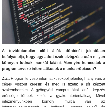
A továbbtanulás előtt állók döntését jelentősen
befolyásolja, hogy egy adott szak elvégzése után milyen
könnyen tudnak munkát találni. Mennyire keresettek a
programtervező informatikusok a munkaerőpiacon?
Z.Z.:
Programtervező informatikusokból jelenleg hiány van, a
cégek viszont keresik és meg is fizetik a jól képzett
szakembereket. A gyöngyösi campus által kínált képzés
erőssége többek között a gyakorlatorientáltság. Mivel
intézményünkben komoly múltja van az