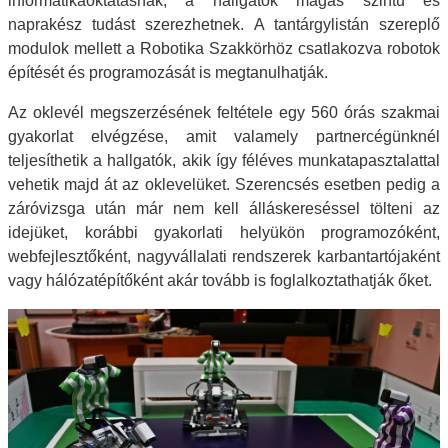
informatikaoktatásnak, a hallgatók magas szintű és
naprakész tudást szerezhetnek. A tantárgylistán szereplő
modulok mellett a Robotika Szakkörhöz csatlakozva robotok
építését és programozását is megtanulhatják.
Az oklevél megszerzésének feltétele egy 560 órás szakmai
gyakorlat elvégzése, amit valamely partnercégünknél
teljesíthetik a hallgatók, akik így féléves munkatapasztalattal
vehetik majd át az oklevelüket. Szerencsés esetben pedig a
záróvizsga után már nem kell álláskereséssel tölteni az
idejüket, korábbi gyakorlati helyükön programozóként,
webfejlesztőként, nagyvállalati rendszerek karbantartójaként
vagy hálózatépítőként akár tovább is foglalkoztathatják őket.