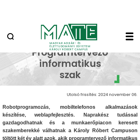
Erdőtelki Arborétum
Ugrás a fő tartalomhoz
MATE Shop
Bemutatkozik a Progr
Bemutatkozik a
MAGYAR AGRÁR- ÉS
ÉLETTUDOMÁNYI EGYETEM
Programtervező
KÁROLY RÓBERT CAMPUS
informatikus
szak
Utolsó frissítés: 2024 november 06.
Robotprogramozás, mobiltelefonos alkalmazások
készítése, weblapfejlesztés. Naprakész tudással
gazdagodhatnak és a munkaerőpiacon keresett
szakemberekké válhatnak a Károly Róbert Campuson
töltött két év alatt azok, akik programtervező informatikus