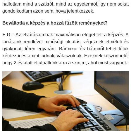
hallottam mind a szakról, mind az egyetemről, így nem sokat
gondolkodtam azon sem, hova jelentkezzek.
Beváltotta a képzés a hozzá fűzött reményeket?
E.G..:
Az elvárásaimnak maximálisan eleget tett a képzés. A
tanáraink rendkívül minőségi oktatást végeznek elméleti és
gyakorlati téren egyaránt. Bármikor és bármiről lehet tőlük
kérdezni és amint tudnak, válaszolnak. Ezeknek köszönhető,
hogy 2 év alatt eljuthattunk arra a szintre, ahol most vagyunk.