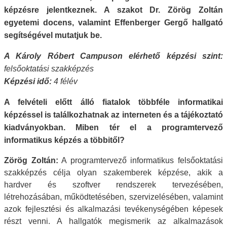
képzésre jelentkeznek. A szakot Dr. Zörög Zoltán
egyetemi docens, valamint
Effenberger Gergő
hallgató
segítségével mutatjuk be.
A Károly Róbert Campuson elérhető képzési szint:
felsőoktatási szakképzés
Képzési idő:
4 félév
A felvételi előtt álló fiatalok többféle informatikai
képzéssel is találkozhatnak az interneten és a tájékoztató
kiadványokban. Miben tér el a programtervező
informatikus képzés a többitől?
Zörög Zoltán:
A programtervező informatikus felsőoktatási
szakképzés célja olyan szakemberek képzése, akik a
hardver és szoftver rendszerek tervezésében,
létrehozásában, működtetésében, szervizelésében, valamint
azok fejlesztési és alkalmazási tevékenységében képesek
részt venni. A hallgatók megismerik az alkalmazások