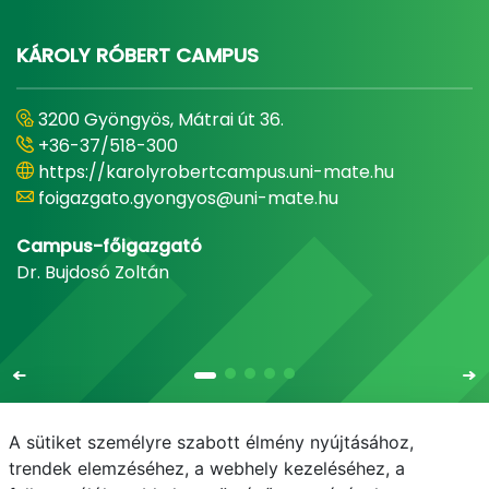
KÁROLY RÓBERT CAMPUS
3200 Gyöngyös, Mátrai út 36.
+36-37/518-300
https://karolyrobertcampus.uni-mate.hu
foigazgato.gyongyos@uni-mate.hu
Campus-főigazgató
Dr. Bujdosó Zoltán
A sütiket személyre szabott élmény nyújtásához,
trendek elemzéséhez, a webhely kezeléséhez, a