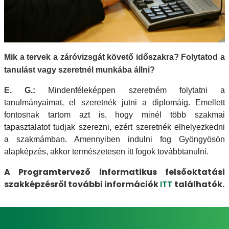
Mik a tervek a záróvizsgát követő időszakra? Folytatod a
tanulást vagy szeretnél munkába állni?
E. G.:
Mindenféleképpen szeretném folytatni a
tanulmányaimat, el szeretnék jutni a diplomáig. Emellett
fontosnak tartom azt is, hogy minél több szakmai
tapasztalatot tudjak szerezni, ezért szeretnék elhelyezkedni
a szakmámban. Amennyiben indulni fog Gyöngyösön
alapképzés, akkor természetesen itt fogok továbbtanulni.
A Programtervező informatikus felsőoktatási
szakképzésről további információk
ITT
találhatók.