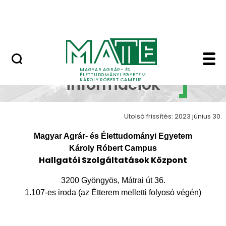
Erdőtelki Arborétum
Ugrás a fő tartalomhoz
MATE Shop
Elérhetőségek, infor
Elérhetőségek,
MAGYAR AGRÁR- ÉS
ÉLETTUDOMÁNYI EGYETEM
információk
KÁROLY RÓBERT CAMPUS
Utolsó frissítés: 2023 június 30.
Magyar Agrár- és Élettudományi Egyetem
Károly Róbert Campus
Hallgatói Szolgáltatások Központ
3200 Gyöngyös, Mátrai út 36.
1.107-es iroda (az Étterem melletti folyosó végén)