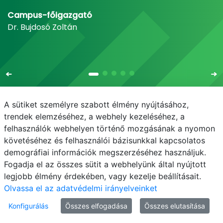
Campus-főigazgató
Dr. Bujdosó Zoltán
A sütiket személyre szabott élmény nyújtásához,
trendek elemzéséhez, a webhely kezeléséhez, a
felhasználók webhelyen történő mozgásának a nyomon
E-mail
Telefonkönyv
NEPTUN
E-learning
követéséhez és felhasználói bázisunkkal kapcsolatos
demográfiai információk megszerzéséhez használjuk.
Adatvédelem
Fogadja el az összes sütit a webhelyünk által nyújtott
legjobb élmény érdekében, vagy kezelje beállításait.
Olvassa el az adatvédelmi irányelveinket
Konfigurálás
Összes elfogadása
Összes elutasítása
© MATE 2021