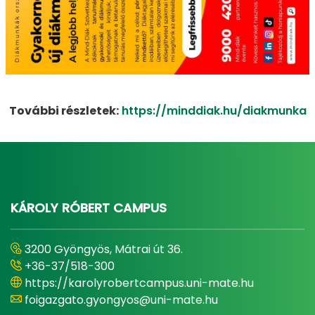
További részletek:
https://minddiak.hu/diakmunka
KÁROLY RÓBERT CAMPUS
3200 Gyöngyös, Mátrai út 36.
+36-37/518-300
https://karolyrobertcampus.uni-mate.hu
foigazgato.gyongyos@uni-mate.hu