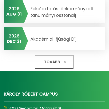
2026
Felsőoktatási önkormányzati
AUG 31
tanulmányi ösztöndíj
2026
Akadémiai Ifjúsági Díj
DEC 31
TOVÁBB
KÁROLY RÓBERT CAMPUS
3200 Gyöngyös, Mátrai út 36.