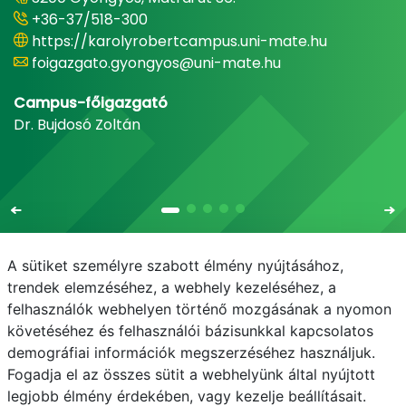
+36-37/518-300
https://karolyrobertcampus.uni-mate.hu
foigazgato.gyongyos@uni-mate.hu
Campus-főigazgató
Dr. Bujdosó Zoltán
A sütiket személyre szabott élmény nyújtásához,
trendek elemzéséhez, a webhely kezeléséhez, a
felhasználók webhelyen történő mozgásának a nyomon
E-mail
Telefonkönyv
NEPTUN
E-learning
követéséhez és felhasználói bázisunkkal kapcsolatos
demográfiai információk megszerzéséhez használjuk.
Adatvédelem
Fogadja el az összes sütit a webhelyünk által nyújtott
legjobb élmény érdekében, vagy kezelje beállításait.