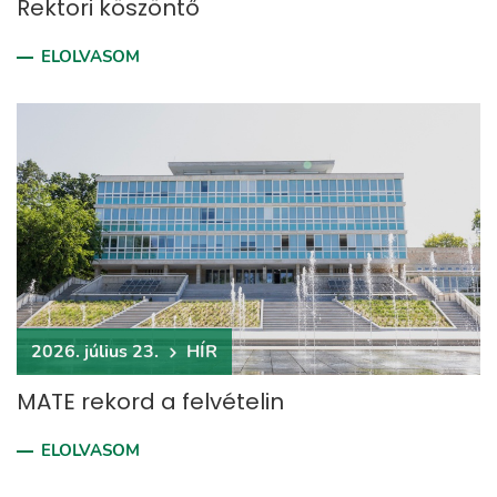
Rektori köszöntő
ELOLVASOM
2026. július 23.
HÍR
MATE rekord a felvételin
ELOLVASOM