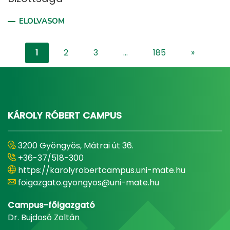
ELOLVASOM
1
2
3
...
185
»
"content-
KÁROLY RÓBERT CAMPUS
3200 Gyöngyös, Mátrai út 36.
+36-37/518-300
https://karolyrobertcampus.uni-mate.hu
foigazgato.gyongyos@uni-mate.hu
Campus-főigazgató
Dr. Bujdosó Zoltán