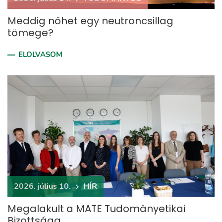
Meddig nőhet egy neutroncsillag
tömege?
ELOLVASOM
2026. július 10.
HÍR
Megalakult a MATE Tudományetikai
Bizottsága