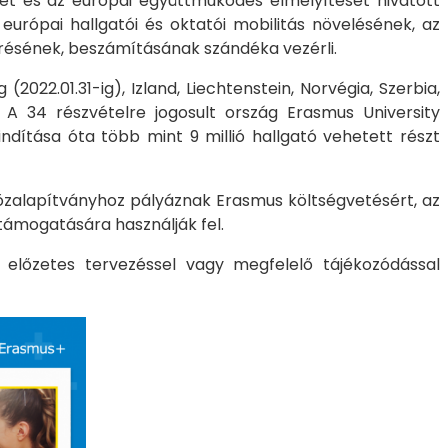
ét és az európai együttműködés elmélyítését hivatott
urópai hallgatói és oktatói mobilitás növelésének, az
résének, beszámításának szándéka vezérli.
22.01.31-ig), Izland, Liechtenstein, Norvégia, Szerbia,
A 34 részvételre jogosult ország Erasmus University
dítása óta több mint 9 millió hallgató vehetett részt
zalapítványhoz pályáznak Erasmus költségvetésért, az
támogatására használják fel.
 előzetes tervezéssel vagy megfelelő tájékozódással