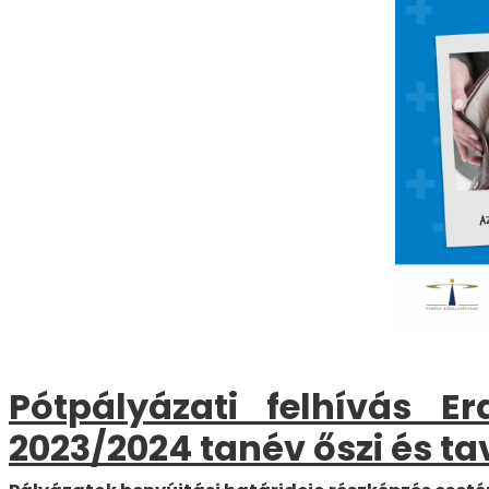
Pótpályázati felhívás E
2023/2024 tanév őszi és ta