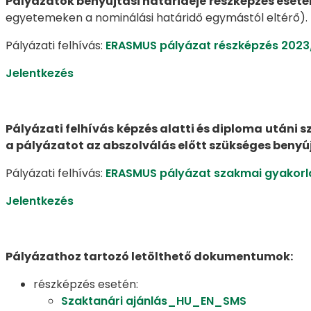
Pályázatok benyújtási határideje részképzés esetén
egyetemeken a nominálási határidő egymástól eltérő).
Pályázati felhívás:
ERASMUS pályázat részképzés 2023/
Jelentkezés
Pályázati felhívás képzés alatti és diploma utáni 
a pályázatot az abszolválás előtt szükséges benyúj
Pályázati felhívás:
ERASMUS pályázat szakmai gyakorl
Jelentkezés
Pályázathoz tartozó letölthető dokumentumok:
részképzés esetén:
Szaktanári ajánlás_HU_EN_SMS