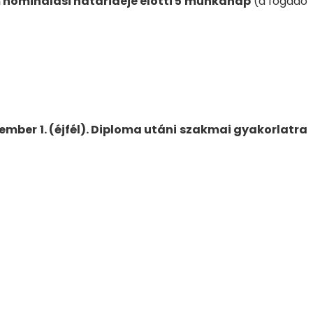
em nominálási határideje előtti 5 munkanap
(a fogadó
ember 1. (éjfél). Diploma utáni szakmai gyakorlatra