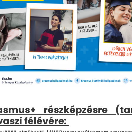
rasmus+ részképzésre (t
vaszi félévére: