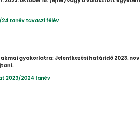
: 2023. október 15. (éjfél) vagy a választott egyet
24 tanév tavaszi félév
szakmai gyakorlatra:
Jelentkezési határidő 2023. nov
tani.
at 2023/2024 tanév