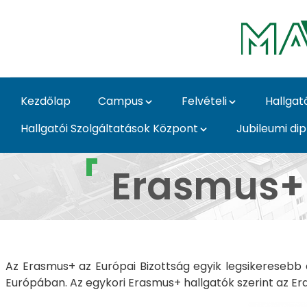
Ugrás a fő tartalomhoz
Kezdőlap
Campus
Felvételi
Hallgat
Hallgatói Szolgáltatások Központ
Jubileumi di
Erasmus+ külföldi ös
Erasmus+ 
Az Erasmus+ az Európai Bizottság egyik legsikeresebb é
Európában. Az egykori Erasmus+ hallgatók szerint az E