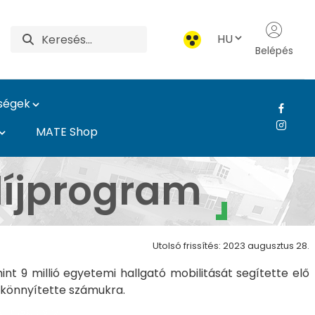
HU
Belépés
ységek
MATE Shop
ly Róbert Campus
díjprogram
Utolsó frissítés: 2023 augusztus 28.
nt 9 millió egyetemi hallgató mobilitását segítette elő
gkönnyítette számukra.