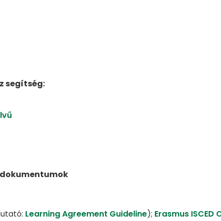
z segítség:
lvű
dó dokumentumok
mutató:
Learning Agreement Guideline
);
Erasmus ISCED 