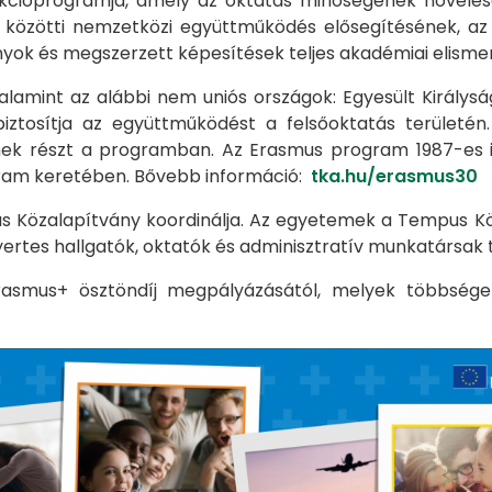
kcióprogramja, amely az oktatás minőségének növelés
közötti nemzetközi együttműködés elősegítésének, az e
nyok és megszerzett képesítések teljes akadémiai elisme
int az alábbi nem uniós országok: Egyesült Királyság (20
tosítja az együttműködést a felsőoktatás területén. 
nek részt a programban. Az Erasmus program 1987-es in
gram keretében. Bővebb információ:
tka.hu/erasmus30
 Közalapítvány koordinálja. Az egyetemek a Tempus Kö
yertes hallgatók, oktatók és adminisztratív munkatársak 
rasmus+ ösztöndíj megpályázásától, melyek többsége