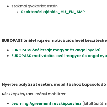
szakmai gyakorlat estén
Szaktanári ajánlás_HU_EN_SMP
EUROPASS önéletrajz és motivációs levél készítéshe
EUROPASS önéletrajz magyar és angol nyelvű
EUROPASS motivációs levél magyar és angol nye
Nyertes pályázat esetén, mobilitáshoz kapcsoló
Részképzés/tanulmányi mobilitás:
Learning Agreement részképzéshez
(kitöltési út