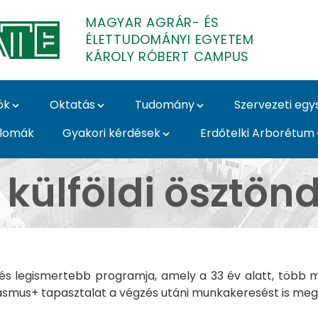
MAGYAR AGRÁR- ÉS
ÉLETTUDOMÁNYI EGYETEM
KÁROLY RÓBERT CAMPUS
ók
Oktatás
Tudomány
Szervezeti eg
plomák
Gyakori kérdések
Erdőtelki Arborétum
ztöndíjprogram - Káro
külföldi ösztön
s legismertebb programja, amely a 33 év alatt, több mi
rasmus+ tapasztalat a végzés utáni munkakeresést is me