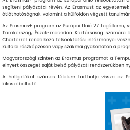
Az Erasmus+ program az Európai Unió felsőoktatási a
segíteni pályázatai révén. Az Erasmust az egyetemek 
átláthatóságnak, valamint a külföldön végzett tanulmá
Az Erasmus+ program az Európai Unió 27 tagállama, valam
Törökország, Észak-macedón Köztársaság számára biz
Charterrel rendelkező felsőoktatási intézményei vesz
külföldi részképzésen vagy szakmai gyakorlaton a pro
Magyarországi szinten az Erasmus programot a Tempus
elnyert összeget saját belső pályázati rendszerükben n
A hallgatókat számos félelem tarthatja vissza az E
kiküszöbölhető.