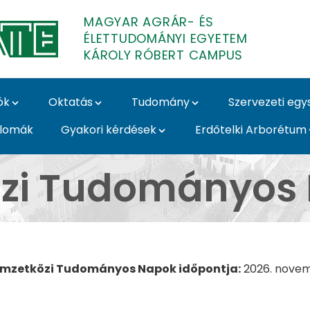
MAGYAR AGRÁR- ÉS
ÉLETTUDOMÁNYI EGYETEM
KÁROLY RÓBERT CAMPUS
ók
Oktatás
Tudomány
Szervezeti eg
plomák
Gyakori kérdések
Erdőtelki Arborétum
mányos Napok (2026) 
özi Tudományos 
emzetközi Tudományos Napok időpontja:
2026. novem