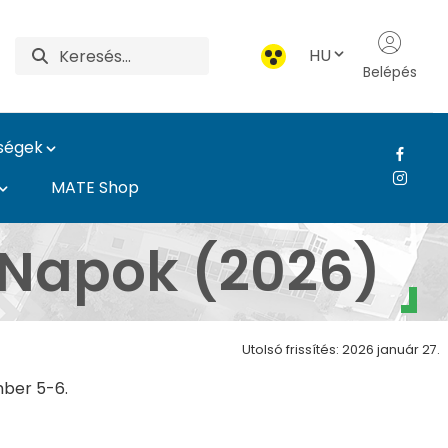
HU
Belépés
ységek
MATE Shop
- Károly Róbert Camp
Napok (2026)
Utolsó frissítés: 2026 január 27.
ber 5-6.