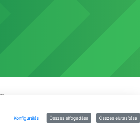
em
Konfigurálás
Összes elfogadása
Összes elutasítása