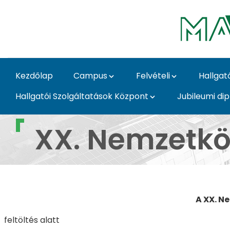
Ugrás a fő tartalomhoz
Kezdőlap
Campus
Felvételi
Hallgat
Hallgatói Szolgáltatások Központ
Jubileumi di
XX. Nemzetközi Tudo
XX. Nemzetk
A XX. N
feltöltés alatt