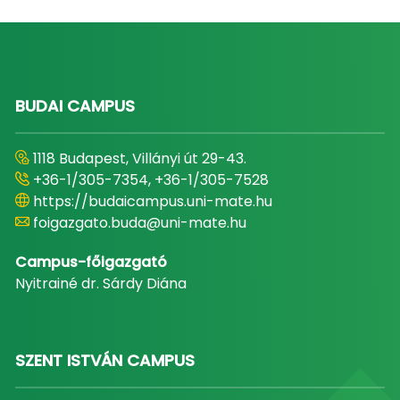
BUDAI CAMPUS
1118 Budapest, Villányi út 29-43.
+36-1/305-7354, +36-1/305-7528
https://budaicampus.uni-mate.hu
foigazgato.buda@uni-mate.hu
Campus-főigazgató
Nyitrainé dr. Sárdy Diána
SZENT ISTVÁN CAMPUS