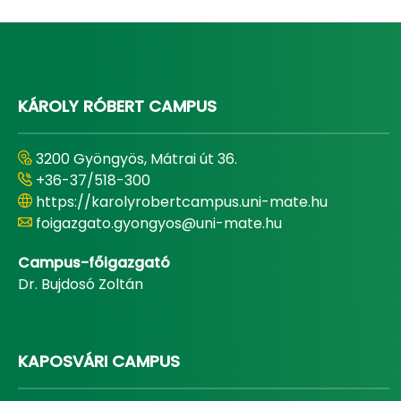
KÁROLY RÓBERT CAMPUS
3200 Gyöngyös, Mátrai út 36.
+36-37/518-300
https://karolyrobertcampus.uni-mate.hu
foigazgato.gyongyos@uni-mate.hu
Campus-főigazgató
Dr. Bujdosó Zoltán
KAPOSVÁRI CAMPUS