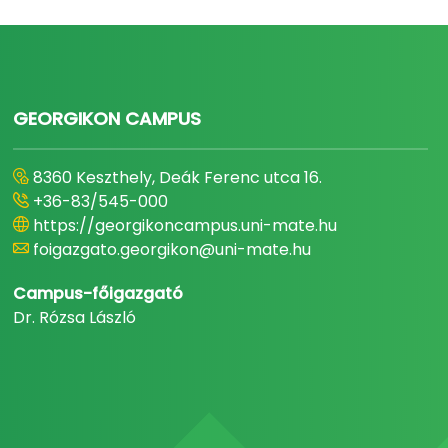
GEORGIKON CAMPUS
8360 Keszthely, Deák Ferenc utca 16.
+36-83/545-000
https://georgikoncampus.uni-mate.hu
foigazgato.georgikon@uni-mate.hu
Campus-főigazgató
Dr. Rózsa László