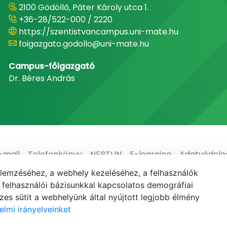
2100 Gödöllő, Páter Károly utca 1.
+36-28/522-000 / 2220
https://szentistvancampus.uni-mate.hu
foigazgato.godollo@uni-mate.hu
Campus-főigazgató
Dr. Béres András
-mail
Telefonkönyv
NEPTUN
E-learning
Adatvédel
elemzéséhez, a webhely kezeléséhez, a felhasználók
elhasználói bázisunkkal kapcsolatos demográfiai
es sütit a webhelyünk által nyújtott legjobb élmény
elmi irányelveinket
© MATE 2021