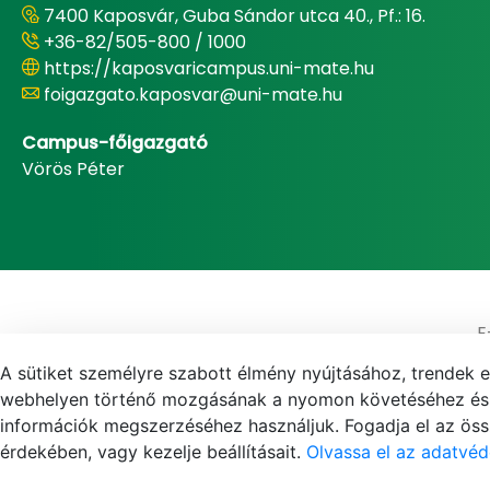
7400 Kaposvár, Guba Sándor utca 40., Pf.: 16.
+36-82/505-800 / 1000
https://kaposvaricampus.uni-mate.hu
foigazgato.kaposvar@uni-mate.hu
Campus-főigazgató
Vörös Péter
E
A sütiket személyre szabott élmény nyújtásához, trendek 
webhelyen történő mozgásának a nyomon követéséhez és f
információk megszerzéséhez használjuk. Fogadja el az össz
érdekében, vagy kezelje beállításait.
Olvassa el az adatvéd