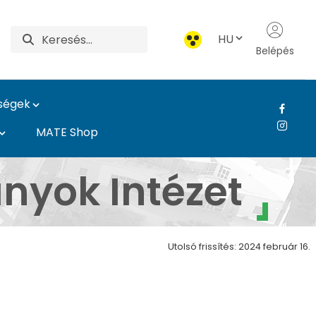
HU
Belépés
ységek
MATE Shop
Károly Róbert Campus
yok Intézet
Utolsó frissítés: 2024 február 16.