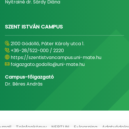
Nyitrainé dr. Sárdy Diána
SZENT ISTVÁN CAMPUS
2100 Gödöllő, Páter Károly utca 1.
+36-28/522-000 / 2220
https://szentistvancampus.uni-mate.hu
foigazgato.godollo@uni-mate.hu
Campus-főigazgató
Dr. Béres András
-mail
Telefonkönyv
NEPTUN
E-learning
Adatvédel