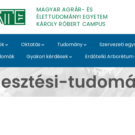
MAGYAR AGRÁR- ÉS
ÉLETTUDOMÁNYI EGYETEM
KÁROLY RÓBERT CAMPUS
ók
Oktatás
Tudomány
Szervezeti eg
plomák
Gyakori kérdések
Erdőtelki Arborétum
udományok Intézet - 
esztési-tudomán