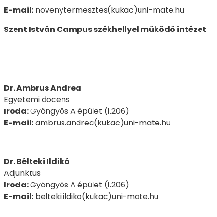
E-mail:
novenytermesztes(kukac)uni-mate.hu
Szent István Campus székhellyel működő intézet
Dr. Ambrus Andrea
Egyetemi docens
Iroda:
Gyöngyös A épület (1.206)
E-mail:
ambrus.andrea(kukac)uni-mate.hu
Dr. Bélteki Ildikó
Adjunktus
Iroda:
Gyöngyös A épület (1.206)
E-mail:
belteki.ildiko(kukac)uni-mate.hu