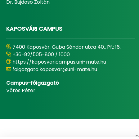
Dr. Bujdosó Zoltán
KAPOSVÁRI CAMPUS
7400 Kaposvár, Guba Sándor utca 40., Pf.: 16.
+36-82/505-800 / 1000
https://kaposvaricampus.uni-mate.hu
foigazgato.kaposvar@uni-mate.hu
Campus-főigazgató
Vörös Péter
E