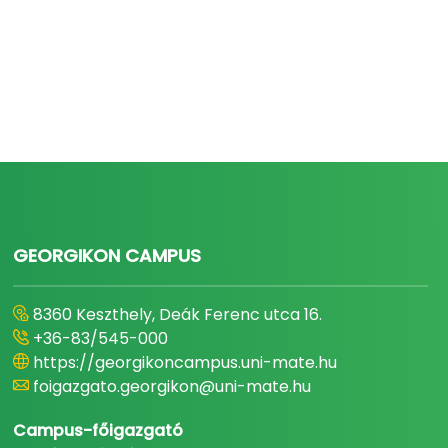
GEORGIKON CAMPUS
8360 Keszthely, Deák Ferenc utca 16.
+36-83/545-000
https://georgikoncampus.uni-mate.hu
foigazgato.georgikon@uni-mate.hu
Campus-főigazgató