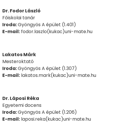
Dr.
Fodor László
Főiskolai tanár
Iroda:
Gyöngyös A épület (1.401)
E-mail:
fodor.laszlo(kukac)uni-mate.hu
Lakatos Márk
Mesteroktató
Iroda:
Gyöngyös A épület (1.307)
E-mail:
lakatos.mark(kukac)uni-mate.hu
Dr. Láposi Réka
Egyetemi docens
Iroda:
Gyöngyös A épület (1.206)
E-mail:
laposi.reka(kukac)uni-mate.hu