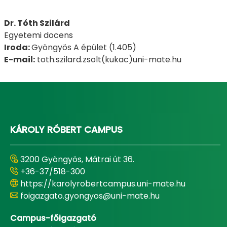
Dr.
Tóth Szilárd
Egyetemi docens
Iroda:
Gyöngyös A épület (1.405)
E-mail:
toth.szilard.zsolt(kukac)uni-mate.hu
KÁROLY RÓBERT CAMPUS
3200 Gyöngyös, Mátrai út 36.
+36-37/518-300
https://karolyrobertcampus.uni-mate.hu
foigazgato.gyongyos@uni-mate.hu
Campus-főigazgató