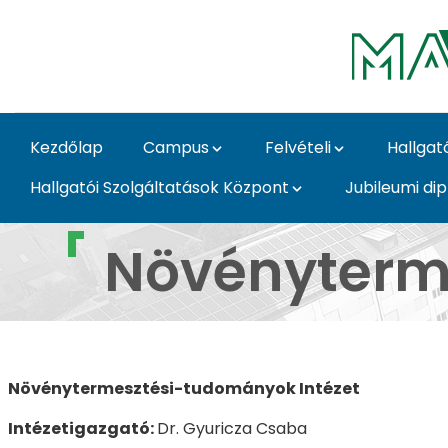
Ugrás a fő tartalomhoz
Kezdőlap
Campus
Felvételi
Hallgat
Hallgatói Szolgáltatások Központ
Jubileumi di
Növénytermesztési-t
Növényterm
Növénytermesztési-tudományok Intézet
Intézetigazgató:
Dr. Gyuricza Csaba