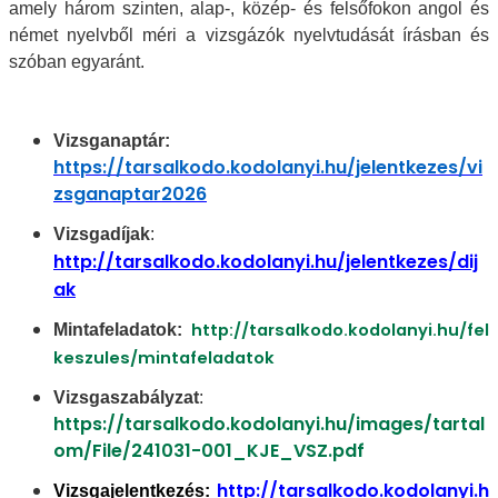
amely három szinten, alap-, közép- és felsőfokon angol és
német nyelvből méri a vizsgázók nyelvtudását írásban és
szóban egyaránt.
Vizsganaptár:
https://tarsalkodo.kodolanyi.hu/jelentkezes/vi
zsganaptar2026
Vizsgadíjak
:
http://tarsalkodo.kodolanyi.hu/jelentkezes/dij
ak
http://tarsalkodo.kodolanyi.hu/fel
Mintafeladatok:
keszules/mintafeladatok
Vizsgaszabályzat
:
https://tarsalkodo.kodolanyi.hu/images/tartal
om/File/241031-001_KJE_VSZ.pdf
http://tarsalkodo.kodolanyi.h
Vizsgajelentkezés: