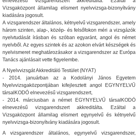
elnevezésű vizsgarendszert akkreditálta. Ezáltal a
Vizsgaközpont államilag elismert nyelvvizsga-bizonyítvány
kiadására jogosult.
A vizsgarendszer általános, kétnyelvű vizsgarendszer, amely
három szinten, alap-, közép- és felsőfokon méri a vizsgázók
nyelvtudását írásban és szóban egyaránt, angol és német
nyelvből. Az egyes szintek és az azokon elvárt készségek és
nyelvismeret meghatározásakor a vizsgarendszer az Európa
Tanács ajánlásait vette figyelembe.
A Nyelvvizsgát Akkreditáló Testület (NYAT)
- 2014. januárban az a Kodolányi János Egyetem
Nyelvvizsgaközpontjában kifejlesztett angol EGYNYELVŰ
társalKODÓ elnevezésű vizsgarendszert,
- 2014. márciusban a német EGYNYELVŰ társalKODÓ
elnevezésű vizsgarendszert akkreditálta. Ezáltal a
Vizsgaközpont államilag elismert egynyelvű és kétnyelvű
nyelvvizsga-bizonyítvány kiadására jogosult.
A vizsgarendszer általános, egynyelvű vizsgarendszer,