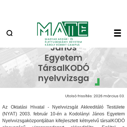
Erdőtelki Arborétum
Ugrás a fő tartalomhoz
MATE Shop
Kodolányi János Egye
Kodolányi
MAGYAR AGRÁR- ÉS
ÉLETTUDOMÁNYI EGYETEM
János
KÁROLY RÓBERT CAMPUS
Egyetem
TársalKODÓ
nyelvvizsga
Utolsó frissítés: 2026 március 03.
Az Oktatási Hivatal - Nyelvvizsgát Akkreditáló Testülete
(NYAT) 2003. február 10-én a Kodolányi János Egyetem
Nyelvvizsgaközpontjában kifejlesztett kétnyelvű társalKODÓ