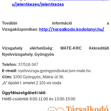
u/jelentkezes/jelentkezes
További információ a
http://tarsalkodo.kodolanyi.hu/
Vizsgaközpontban:
Vizsgahely elérhetőség: MATE-KRC Akkreditált
Nyelvvizsgahely, Gyöngyös
Telefon:
37/518-347
E-mail:
nyelvvizsga.gyongyos(kukac)uni-mate.hu
Cím:
3200 Gyöngyös, Mátrai út 36.
„A” épület I. emelet 2.101-es iroda
Ügyfélszolgálati idő:
Hétfő-csütörtök
8:00-11:00 és 13:00-15:00