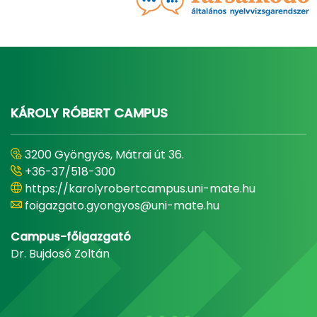
KÁROLY RÓBERT CAMPUS
3200 Gyöngyös, Mátrai út 36.
+36-37/518-300
https://karolyrobertcampus.uni-mate.hu
foigazgato.gyongyos@uni-mate.hu
Campus-főigazgató
Dr. Bujdosó Zoltán