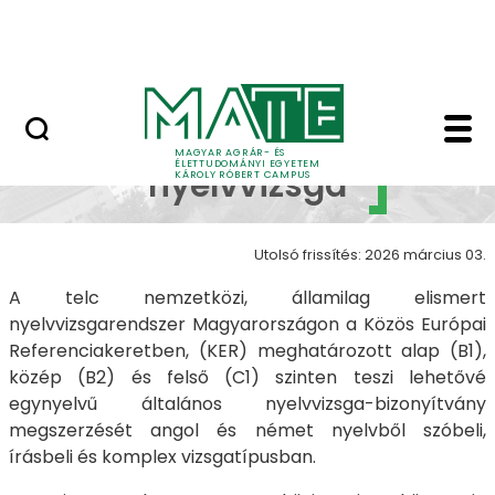
Erdőtelki Arborétum
Ugrás a fő tartalomhoz
MATE Shop
telc nyelvvizsga - Ká
telc
MAGYAR AGRÁR- ÉS
ÉLETTUDOMÁNYI EGYETEM
nyelvvizsga
KÁROLY RÓBERT CAMPUS
Utolsó frissítés: 2026 március 03.
A telc nemzetközi, államilag elismert
nyelvvizsgarendszer Magyarországon a Közös Európai
Referenciakeretben, (KER) meghatározott alap (B1),
közép (B2) és felső (C1) szinten teszi lehetővé
egynyelvű általános nyelvvizsga-bizonyítvány
megszerzését angol és német nyelvből szóbeli,
írásbeli és komplex vizsgatípusban.