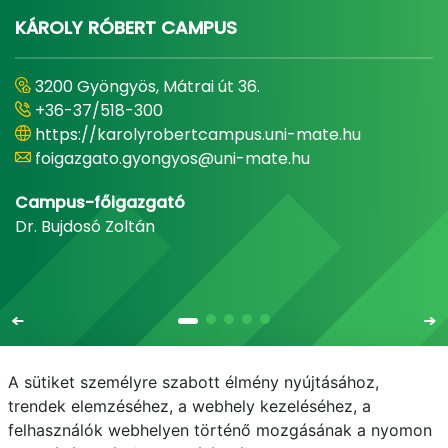
KÁROLY RÓBERT CAMPUS
3200 Gyöngyös, Mátrai út 36.
+36-37/518-300
https://karolyrobertcampus.uni-mate.hu
foigazgato.gyongyos@uni-mate.hu
Campus-főigazgató
Dr. Bujdosó Zoltán
A sütiket személyre szabott élmény nyújtásához,
trendek elemzéséhez, a webhely kezeléséhez, a
felhasználók webhelyen történő mozgásának a nyomon
E-mail
Telefonkönyv
NEPTUN
E-learning