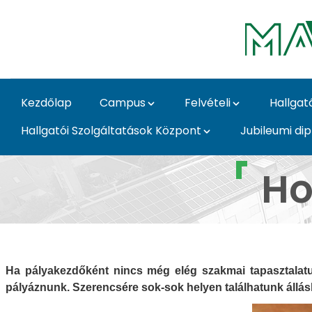
Ugrás a fő tartalomhoz
Kezdőlap
Campus
Felvételi
Hallgat
Hallgatói Szolgáltatások Központ
Jubileumi di
Hol keressünk állást?
Ho
Ha pályakezdőként nincs még elég szakmai tapasztalatu
pályáznunk. Szerencsére sok-sok helyen találhatunk állás