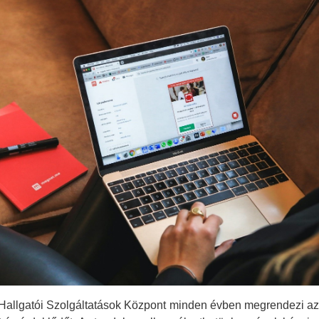
A Hallgatói Szolgáltatások Központ minden évben megrendezi a