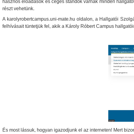
hasznos előadások és céges standok várnak minden hallgatót é
részt vehetünk.
A karolyrobertcampus.uni-mate.hu oldalon, a Hallgatói Szolgá
felhívásait tüntetjük fel, akik a Károly Róbert Campus hallgató
És most lássuk, hogyan igazodjunk el az interneten! Mert biz