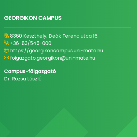
GEORGIKON CAMPUS
8360 Keszthely, Deák Ferenc utca 16.
+36-83/545-000
https://georgikoncampus.uni-mate.hu
foigazgato.georgikon@uni-mate.hu
Campus-főigazgató
Dr. Rózsa László