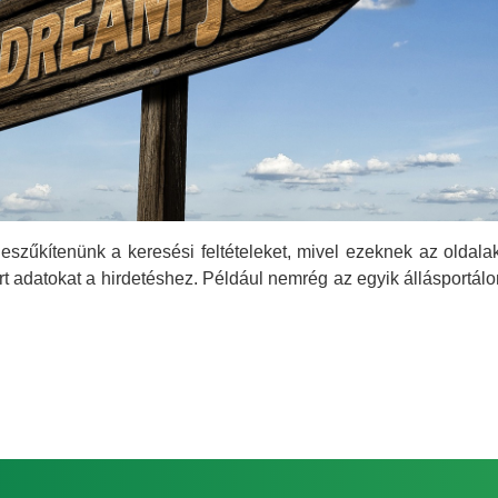
zűkítenünk a keresési feltételeket, mivel ezeknek az oldalak
rt adatokat a hirdetéshez. Például nemrég az egyik állásportálon