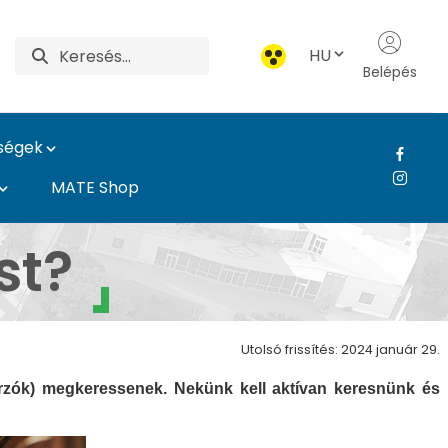
HU
Belépés
ységek
MATE Shop
us
st?
Utolsó frissítés: 2024 január 29.
orzók) megkeressenek. Nekünk kell aktívan keresnünk és