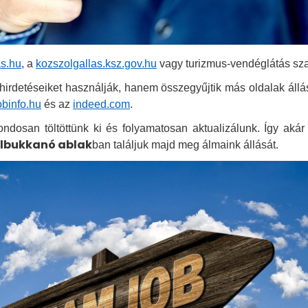
as.hu
, a
kozszolgallas.ksz.gov.hu
vagy turizmus-vendéglátás sz
hirdetéseiket használják, hanem összegyűjtik más oldalak állá
obinfo.hu
és az
indeed.com
.
ondosan töltöttünk ki és folyamatosan aktualizálunk. Így aká
elbukkanó ablak
ban találjuk majd meg álmaink állását.