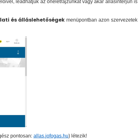
vel, leadhatjuk az önéletrajzunkat vagy akár állásinterjún is
lati és álláslehetőségek
menüpontban azon szervezetek
gész pontosan:
allas.jofogas.hu
) létezik!