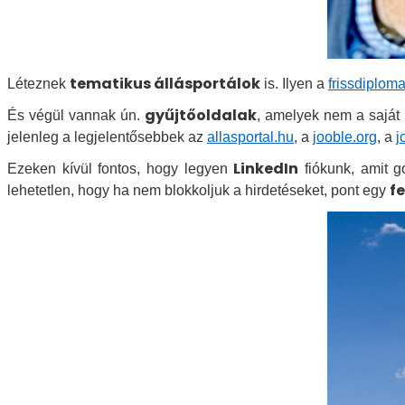
tematikus állásportálok
Léteznek
is. Ilyen a
frissdiplom
gyűjtőoldalak
És végül vannak ún.
, amelyek nem a saját 
jelenleg a legjelentősebbek az
allasportal.hu
, a
jooble.org
, a
j
LinkedIn
Ezeken kívül fontos, hogy legyen
fiókunk, amit g
f
lehetetlen, hogy ha nem blokkoljuk a hirdetéseket, pont egy