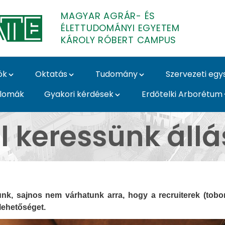
MAGYAR AGRÁR- ÉS
ÉLETTUDOMÁNYI EGYETEM
KÁROLY RÓBERT CAMPUS
ók
Oktatás
Tudomány
Szervezeti eg
plomák
Gyakori kérdések
Erdőtelki Arborétum
 - Károly Róbert Camp
l keressünk állá
nk, sajnos nem várhatunk arra, hogy a recruiterek (tob
lehetőséget.