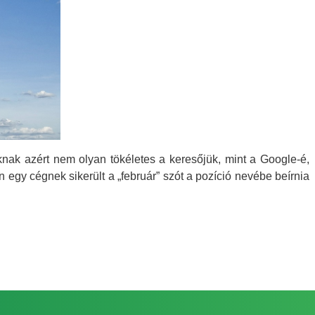
nak azért nem olyan tökéletes a keresőjük, mint a Google-é,
 egy cégnek sikerült a „február” szót a pozíció nevébe beírnia