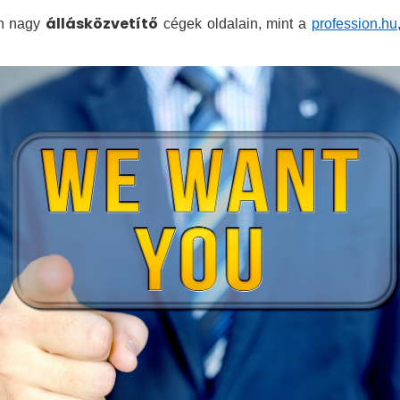
állásközvetítő
an nagy
cégek oldalain, mint a
profession.hu