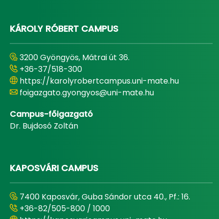
KÁROLY RÓBERT CAMPUS
3200 Gyöngyös, Mátrai út 36.
+36-37/518-300
https://karolyrobertcampus.uni-mate.hu
foigazgato.gyongyos@uni-mate.hu
Campus-főigazgató
Dr. Bujdosó Zoltán
KAPOSVÁRI CAMPUS
7400 Kaposvár, Guba Sándor utca 40., Pf.: 16.
+36-82/505-800 / 1000