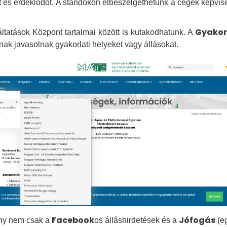
s érdeklődőt. A standokon elbeszélgethetünk a cégek képviselői
Gyakor
ltatások Központ tartalmai között is kutakodhatunk. A
inak javasolnak gyakorlati helyeket vagy állásokat.
Facebook
Jófogás
ony nem csak a
os álláshirdetések és a
(e