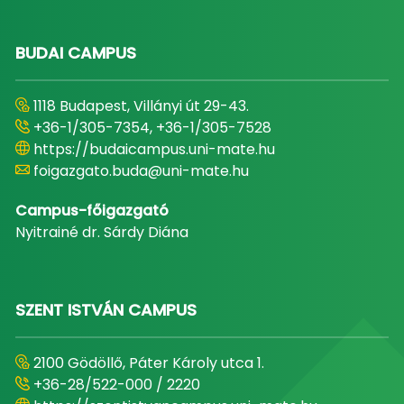
BUDAI CAMPUS
1118 Budapest, Villányi út 29-43.
+36-1/305-7354, +36-1/305-7528
https://budaicampus.uni-mate.hu
foigazgato.buda@uni-mate.hu
Campus-főigazgató
Nyitrainé dr. Sárdy Diána
SZENT ISTVÁN CAMPUS
2100 Gödöllő, Páter Károly utca 1.
+36-28/522-000 / 2220