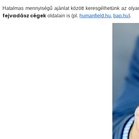
Hatalmas mennyiségű ajánlat között keresgélhetünk az oly
fejvadász cégek
oldalain is (pl.
humanfield.hu
,
bap.hu
).