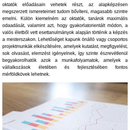
oktatók előadásain vehetek részt, az alapképzésen
megszerzett ismereteimet tudom bővíteni, magasabb szintre
emelni. Külön kiemelném az oktatók, tanárok maximális
odaadását, valamint azt, hogy gyakorlatorientált módon,
a
valós
életből vett esettanulmányok alapján
történik a képzés
a mesterszakon. Lehetőséget kapunk önálló vagy csoportos
projektmunkák elkészítésére, amelyek kutatást, megfigyelést,
sok olvasást, elemzést igényelnek, így szinte észrevétlenül
begyakorolhatók azok a munkafolyamatok, amelyek a
vállalkozások életében és fejlesztésében fontos
mérföldkövek lehetnek.