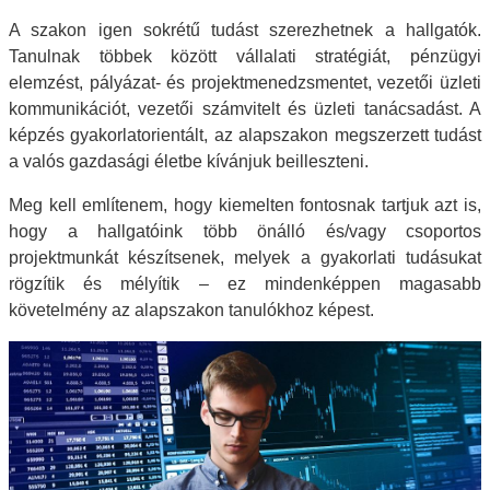
A szakon igen sokrétű tudást szerezhetnek a hallgatók.
Tanulnak többek között vállalati stratégiát, pénzügyi
elemzést, p
ályázat- és projektmenedzsmentet, vezetői üzleti
kommunikációt, vezetői számvitelt és üzleti tanácsadást. A
képzés gyakorlatorientált, az alapszakon megszerzett tudást
a valós gazdasági életbe kívánjuk beilleszteni.
Meg kell említenem, hogy kiemelten fontosnak tartjuk azt is,
hogy a hallgatóink több önálló és/vagy csoportos
projektmunkát készítsenek, melyek a gyakorlati tudásukat
rögzítik és mélyítik – ez mindenképpen magasabb
követelmény az alapszakon tanulókhoz képest.