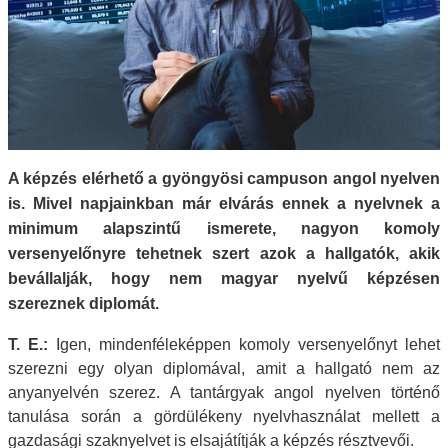
A képzés elérhető a gyöngyösi campuson angol nyelven
is. Mivel napjainkban már elvárás ennek a nyelvnek a
minimum alapszintű ismerete, nagyon komoly
versenyelőnyre tehetnek szert azok a hallgatók, akik
bevállalják, hogy nem magyar nyelvű képzésen
szereznek diplomát.
T. E.:
Igen, mindenféleképpen komoly versenyelőnyt lehet
szerezni egy olyan diplomával, amit a hallgató nem az
anyanyelvén szerez. A tantárgyak angol nyelven történő
tanulása során a gördülékeny nyelvhasználat mellett a
gazdasági szaknyelvet is elsajátítják a képzés résztvevői.