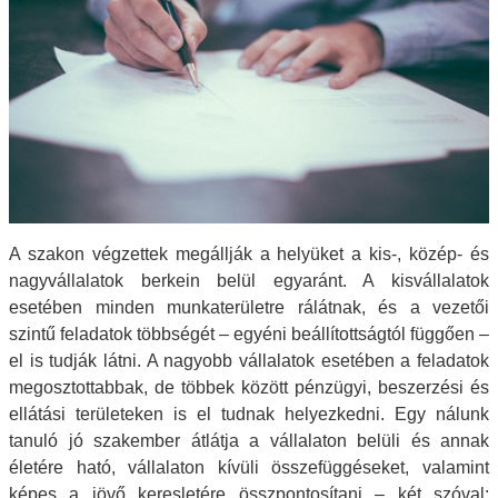
A szakon végzettek megállják a helyüket a kis-, közép- és
nagyvállalatok berkein belül egyaránt. A kisvállalatok
esetében minden munkaterületre rálátnak, és a vezetői
szintű feladatok többségét – egyéni beállítottságtól függően –
el is tudják látni. A nagyobb vállalatok esetében a feladatok
megosztottabbak, de többek között pénzügyi, beszerzési és
ellátási területeken is el tudnak helyezkedni. Egy nálunk
tanuló jó szakember átlátja a vállalaton belüli és annak
életére ható, vállalaton kívüli összefüggéseket, valamint
képes a jövő keresletére összpontosítani – két szóval: