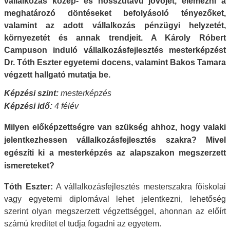
vállalkozás közép- és hosszútávú jövőjét, elemezni a
meghatározó döntéseket befolyásoló tényezőket,
valamint az adott vállalkozás pénzügyi helyzetét,
környezetét és annak trendjeit.
A Károly Róbert
Campuson induló vállalkozásfejlesztés mesterképzést
Dr. Tóth Eszter egyetemi docens, valamint Bakos Tamara
végzett hallgató mutatja be.
Képzési szint:
mesterképzés
Képzési idő:
4 félév
Milyen előképzettségre van szükség ahhoz, hogy valaki
jelentkezhessen vállalkozásfejlesztés szakra? Mivel
egészíti ki a mesterképzés az alapszakon megszerzett
ismereteket?
Tóth Eszter:
A vállalkozásfejlesztés mesterszakra főiskolai
vagy egyetemi diplomával lehet jelentkezni, lehetőség
szerint olyan megszerzett végzettséggel, ahonnan az előírt
számú kreditet el tudja fogadni az egyetem.