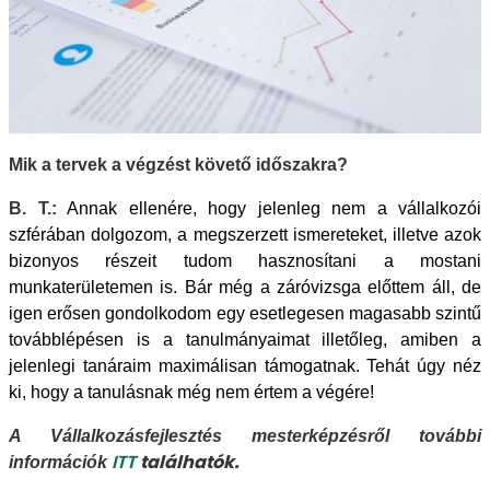
Mik a tervek a végzést követő időszakra?
B. T.:
Annak ellenére, hogy jelenleg nem a vállalkozói
szférában dolgozom, a megszerzett ismereteket, illetve azok
bizonyos részeit tudom hasznosítani a mostani
munkaterületemen is. Bár még a záróvizsga előttem áll, de
igen erősen gondolkodom
egy esetlegesen magasabb szintű
továbblépésen is a tanulmányaimat illetőleg, amiben a
jelenlegi tanáraim maximálisan támogatnak. Tehát úgy néz
ki, hogy a tanulásnak még nem értem a végére!
A Vállalkozásfejlesztés mesterképzésről további
ITT
találhatók.
információk