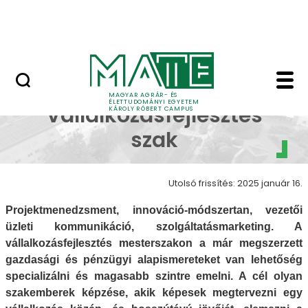
Erdőtelki Arborétum
Ugrás a fő tartalomhoz
MATE Shop
Bemutatkozik a Vállal
Bemutatkozik a
MAGYAR AGRÁR- ÉS
ÉLETTUDOMÁNYI EGYETEM
Vállalkozásfejlesztés
KÁROLY RÓBERT CAMPUS
szak
Utolsó frissítés: 2025 január 16.
Projektmenedzsment, innováció-módszertan, vezetői
üzleti kommunikáció, szolgáltatásmarketing. A
vállalkozásfejlesztés mesterszakon a már megszerzett
gazdasági és pénzügyi alapismereteket van lehetőség
specializálni és magasabb szintre emelni. A cél olyan
szakemberek képzése, akik képesek megtervezni egy