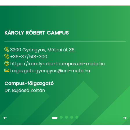
KÁROLY RÓBERT CAMPUS
3200 Gyöngyös, Mátrai út 36.
+36-37/518-300
https://karolyrobertcampus.uni-mate.hu
foigazgato.gyongyos@uni-mate.hu
Campus-főigazgató
Dr. Bujdosó Zoltán