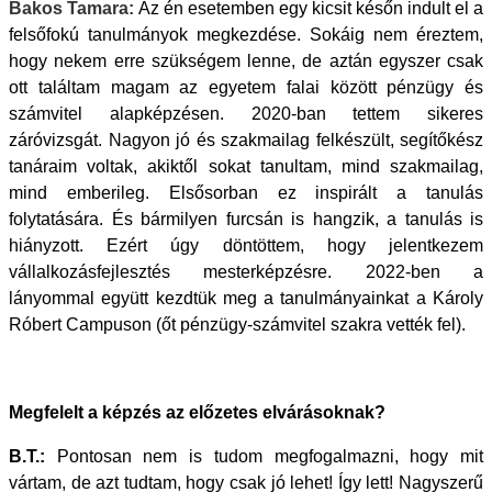
Bakos Tamara:
Az én esetemben egy kicsit későn indult el a
felsőfokú tanulmányok megkezdése. Sokáig nem éreztem,
hogy nekem erre szükségem lenne, de aztán egyszer csak
ott találtam magam az egyetem falai között pénzügy és
számvitel alapképzésen. 2020-ban tettem sikeres
záróvizsgát. Nagyon jó és szakmailag felkészült, segítőkész
tanáraim voltak, akiktől sokat tanultam, mind szakmailag,
mind emberileg.
Elsősorban ez inspirált a tanulás
folytatására.
És bármilyen furcsán is hangzik, a tanulás is
hiányzott. Ezért úgy döntöttem, hogy jelentkezem
vállalkozásfejlesztés mesterképzésre. 2022-ben
a
lányommal együtt kezdtük meg a tanulmányainkat a Károly
Róbert Campuson (őt pénzügy-számvitel szakra vették fel).
Megfelelt a képzés az előzetes elvárásoknak?
B.T.:
Pontosan nem is tudom megfogalmazni, hogy mit
vártam, de azt tudtam, hogy csak jó lehet! Így lett! Nagyszerű