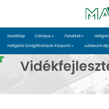
Ugrás a fő tartalomhoz
Kezdőlap
Campus
Felvételi
Hallgat
Hallgatói Szolgáltatások Központ
Jubileumi di
Vidékfejlesztés és Fe
Vidékfejlesz