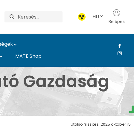
HU
Belépés
ységek
MATE Shop
ntézet - Károly Róber
ható Gazdaság
Utolsó frissítés: 2025 október 15.