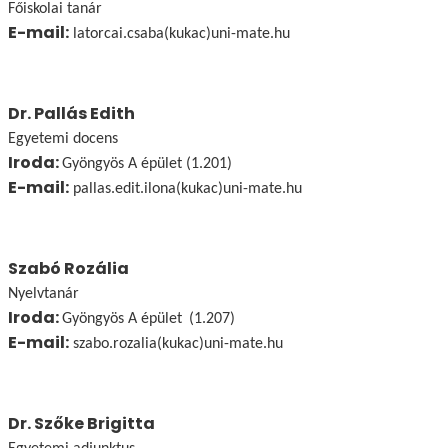
Főiskolai tanár
E-mail:
latorcai.csaba(kukac)uni-mate.hu
Dr. Pallás Edith
Egyetemi docens
Iroda:
Gyöngyös A épület (1.201)
E-mail:
pallas.edit.ilona(kukac)uni-mate.hu
Szabó Rozália
Nyelvtanár
Iroda:
Gyöngyös A épület
(1.207)
E-mail:
szabo.rozalia(kukac)uni-mate.hu
Dr. Szőke Brigitta