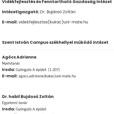
Vidékfejlesztés és Fenntartható Gazdaság Intézet
Intézetigazgató:
Dr. Bujdosó Zoltán
E-mail:
videkfejlesztes(kukac)uni-mate.hu
Szent István Campus székhellyel működő intézet
Agócs Adrienne
Nyelvtanár
Iroda:
Gyöngyös A épület
(1.207)
E-mail:
agocs.adrienne(kukac)uni-mate.hu
Dr. habil Bujdosó Zoltán
Egyetemi tanár
Iroda:
Gyöngyös A épület