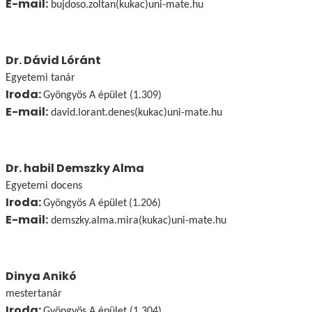
E-mail:
bujdoso.zoltan(kukac)uni-mate.hu
Dr. Dávid Lóránt
Egyetemi tanár
Iroda:
Gyöngyös A épület (1.309)
E-mail:
david.lorant.denes(kukac)uni-mate.hu
Dr. habil Demszky Alma
Egyetemi docens
Iroda:
Gyöngyös A épület
(1.206)
E-mail:
demszky.alma.mira(kukac)uni-mate.hu
Dinya Anikó
mestertanár
Iroda:
Gyöngyös A épület (1.304)