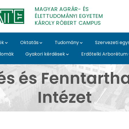
MAGYAR AGRÁR- ÉS
ÉLETTUDOMÁNYI EGYETEM
KÁROLY RÓBERT CAMPUS
ók
Oktatás
Tudomány
Szervezeti eg
plomák
Gyakori kérdések
Erdőtelki Arborétum
nntartható Gazdaság I
tés és Fenntart
Intézet